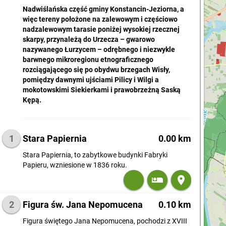
Nadwiślańska część gminy Konstancin-Jeziorna, a
więc tereny położone na zalewowym i częściowo
nadzalewowym tarasie poniżej wysokiej rzecznej
skarpy, przynależą do Urzecza – gwarowo
nazywanego Łurzycem – odrębnego i niezwykle
barwnego mikroregionu etnograficznego
rozciągającego się po obydwu brzegach Wisły,
pomiędzy dawnymi ujściami Pilicy i Wilgi a
mokotowskimi Siekierkami i prawobrzeżną Saską
Kępą.
1
Stara Papiernia
0.00 km
Stara Papiernia, to zabytkowe budynki Fabryki
Papieru, wzniesione w 1836 roku.
restaura
airline_seat_individual_suite
place
2
Figura św. Jana Nepomucena
0.10 km
Figura świętego Jana Nepomucena, pochodzi z XVIII