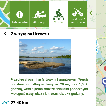
keyboard_arrow_left
Kalendarz
Informator
Atrakcje
Szlaki
wydarzeń
keyboard_arrow_left
close
Z wizytą na Urzeczu
Przebieg drogami asfaltowymi i gruntowymi. Wersja
podstawowa – długość trasy: ok. 28 km, czas: 1,5–2
godziny, wersja pełna wraz ze szlakami pobocznymi
– długość trasy: ok. 35 km, czas: ok. 2–3 godziny.
timeline
27.40 km