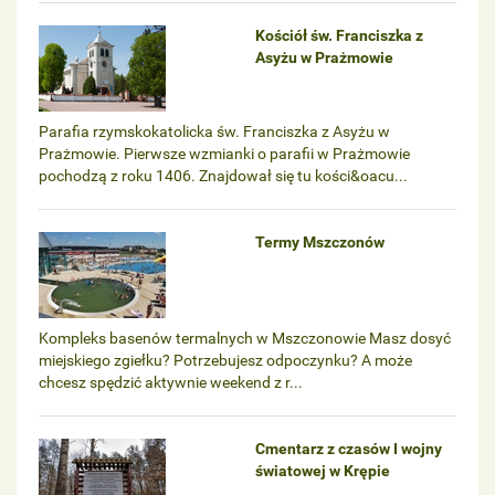
Kościół św. Franciszka z
Asyżu w Prażmowie
Parafia rzymskokatolicka św. Franciszka z Asyżu w
Prażmowie. Pierwsze wzmianki o parafii w Prażmowie
pochodzą z roku 1406. Znajdował się tu kości&oacu...
Termy Mszczonów
Kompleks basenów termalnych w Mszczonowie Masz dosyć
miejskiego zgiełku? Potrzebujesz odpoczynku? A może
chcesz spędzić aktywnie weekend z r...
Cmentarz z czasów I wojny
światowej w Krępie