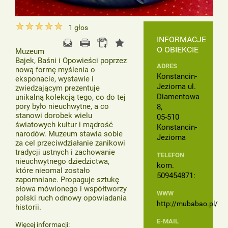
1
głos
INFORMACJE
O OBIEKCIE
Muzeum
Bajek, Baśni i Opowieści poprzez
ADRES
nową formę myślenia o
Konstancin-
eksponacie, wystawie i
Jeziorna ul.
zwiedzającym prezentuje
Diamentowa
unikalną kolekcją tego, co do tej
pory było nieuchwytne, a co
8,
stanowi dorobek wielu
05-510
światowych kultur i mądrość
Konstancin-
narodów. Muzeum stawia sobie
Jeziorna
za cel przeciwdziałanie zanikowi
tradycji ustnych i zachowanie
TELEFON
nieuchwytnego dziedzictwa,
kom.
które nieomal zostało
509454871‎:
zapomniane. Propaguje sztukę
słowa mówionego i współtworzy
WWW
polski ruch odnowy opowiadania
http://mubabao.pl/
historii.
E-MAIL
Więcej informacji: