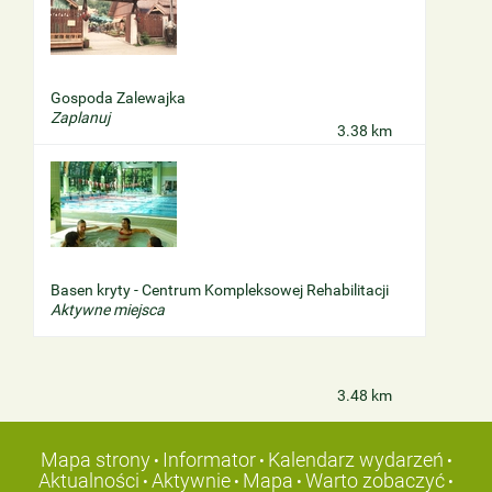
Gospoda Zalewajka
Zaplanuj
3.38 km
Basen kryty - Centrum Kompleksowej Rehabilitacji
Aktywne miejsca
3.48 km
Mapa strony
Informator
Kalendarz wydarzeń
•
•
•
Aktualności
Aktywnie
Mapa
Warto zobaczyć
•
•
•
•