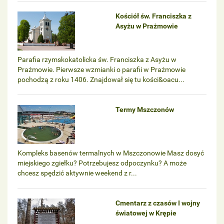
Kościół św. Franciszka z
Asyżu w Prażmowie
Parafia rzymskokatolicka św. Franciszka z Asyżu w
Prażmowie. Pierwsze wzmianki o parafii w Prażmowie
pochodzą z roku 1406. Znajdował się tu kości&oacu...
Termy Mszczonów
Kompleks basenów termalnych w Mszczonowie Masz dosyć
miejskiego zgiełku? Potrzebujesz odpoczynku? A może
chcesz spędzić aktywnie weekend z r...
Cmentarz z czasów I wojny
światowej w Krępie