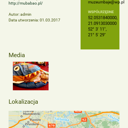
muzeumbaje@wp.pl
http://mubabao.pl/
WSPÓŁRZĘDNE
Autor: admin
52.0531840000,
Data utworzenia: 01.03.2017
21.0913030000
52° 3' 11'',
21° 5' 29''
Media
Lokalizacja