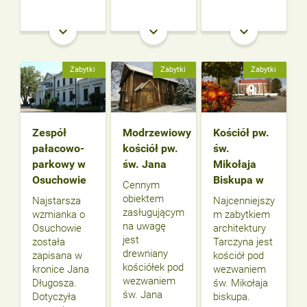
keyboard_arrow_down
keyboard_arrow_down
keyboard_arrow_down
Zabytki
Zabytki
Zabytki
Zespół
Modrzewiowy
Kościół pw.
pałacowo-
kościół pw.
św.
parkowy w
św. Jana
Mikołaja
Osuchowie
Biskupa w
Cennym
obiektem
Najstarsza
Najcenniejszy
zasługującym
wzmianka o
m zabytkiem
na uwagę
Osuchowie
architektury
jest
została
Tarczyna jest
drewniany
zapisana w
kościół pod
kościółek pod
kronice Jana
wezwaniem
wezwaniem
Długosza.
św. Mikołaja
św. Jana
Dotyczyła
biskupa.