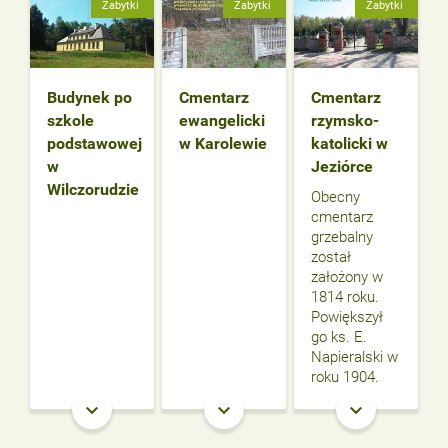
Zabytki
Zabytki
Zabytki
Budynek po
Cmentarz
Cmentarz
szkole
ewangelicki
rzymsko-
podstawowej
w Karolewie
katolicki w
w
Jeziórce
Wilczorudzie
Obecny
cmentarz
grzebalny
został
założony w
1814 roku.
Powiększył
go ks. E.
Napieralski w
roku 1904.
keyboard_arrow_down
keyboard_arrow_down
keyboard_arrow_down