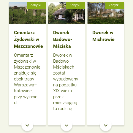
Zabytki
Zabytki
Zabytki
Cmentarz
Dworek
Dworek w
Żydowski w
Badowo-
Michrowie
Mszczonowie
Mściska
Cmentarz
Dworek w
żydowski w
Badowo–
Mszczonowie
Mściskach
znajduje się
został
obok trasy
wybudowany
Warszawa–
na początku
Katowice,
XIX wieku
przy wylocie
przez
ul.
mieszkającą
tu rodzinę
keyboard_arrow_down
keyboard_arrow_down
keyboard_arrow_down