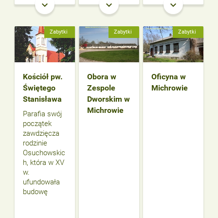
keyboard_arrow_down
keyboard_arrow_down
keyboard_arrow_down
Zabytki
Zabytki
Zabytki
Kościół pw.
Obora w
Oficyna w
Świętego
Zespole
Michrowie
Stanisława
Dworskim w
Michrowie
Parafia swój
początek
zawdzięcza
rodzinie
Osuchowskic
h, która w XV
w.
ufundowała
budowę