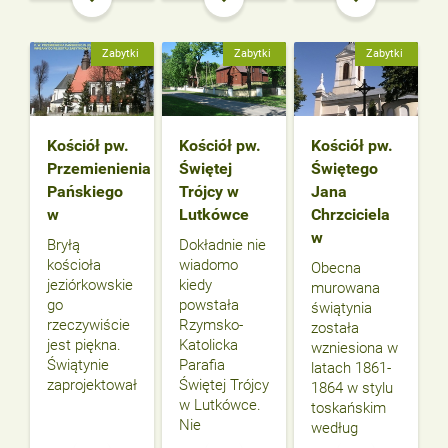
Zabytki
Zabytki
Zabytki
Kościół pw.
Kościół pw.
Kościół pw.
Przemienienia
Świętej
Świętego
Pańskiego
Trójcy w
Jana
w
Lutkówce
Chrzciciela
w
Bryłą
Dokładnie nie
kościoła
wiadomo
Obecna
jeziórkowskie
kiedy
murowana
go
powstała
świątynia
rzeczywiście
Rzymsko-
została
jest piękna.
Katolicka
wzniesiona w
Świątynie
Parafia
latach 1861-
zaprojektował
Świętej Trójcy
1864 w stylu
w Lutkówce.
toskańskim
Nie
według