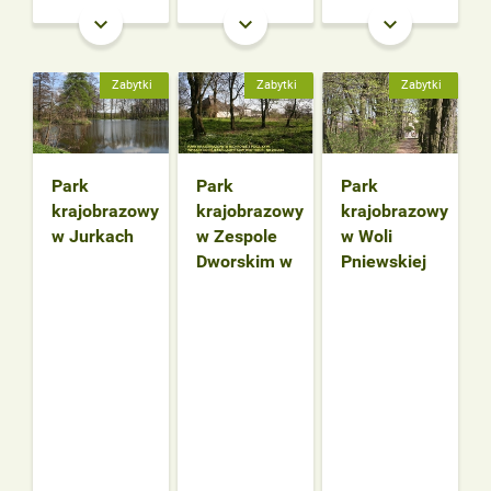
keyboard_arrow_down
keyboard_arrow_down
keyboard_arrow_down
Zabytki
Zabytki
Zabytki
Park
Park
Park
krajobrazowy
krajobrazowy
krajobrazowy
w Jurkach
w Zespole
w Woli
Dworskim w
Pniewskiej