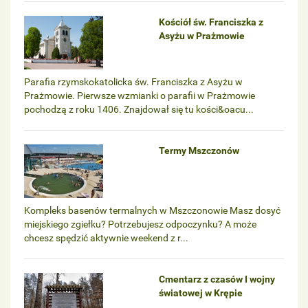
Kościół św. Franciszka z
Asyżu w Prażmowie
Parafia rzymskokatolicka św. Franciszka z Asyżu w
Prażmowie. Pierwsze wzmianki o parafii w Prażmowie
pochodzą z roku 1406. Znajdował się tu kości&oacu...
Termy Mszczonów
Kompleks basenów termalnych w Mszczonowie Masz dosyć
miejskiego zgiełku? Potrzebujesz odpoczynku? A może
chcesz spędzić aktywnie weekend z r...
Cmentarz z czasów I wojny
światowej w Krępie