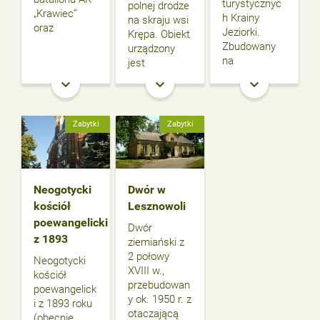
turystycznyc
polnej drodze
„Krawiec”
h Krainy
na skraju wsi
oraz
Jeziorki.
Krępa. Obiekt
Zbudowany
urządzony
na
jest
keyboard_arrow_down
keyboard_arrow_down
keyboard_arrow_down
Zabytki
Zabytki
Neogotycki
Dwór w
kościół
Lesznowoli
poewangelicki
Dwór
z 1893
ziemiański z
2 połowy
Neogotycki
XVIII w.,
kościół
przebudowan
poewangelick
y ok. 1950 r. z
i z 1893 roku
otaczającą
(obecnie