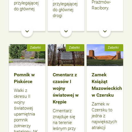
Prażmów-
przylegającej
przylegającej
Racibory.
do głównej
do głównej
drogi
keyboard_arrow_down
keyboard_arrow_down
keyboard_arrow_down
Zabytki
Zabytki
Zabytki
Pomnik w
Cmentarz z
Zamek
Piskórce
czasów I
Książąt
wojny
Mazowieckich
Walki z
światowej w
w Czersku
okresu II
Krępie
wojny
Zamek w
światowej
Czersku to
Cmentarz
upamiętnia
jedna z
znajduje się
pomnik
największych
na terenie
żołnierzy
atrakcji
leśnym przy
batalionu AK