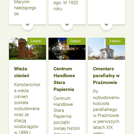
Marynin
ego. W 1920
należącego
roku
do
keyboard_arrow_down
keyboard_arrow_down
keyboard_arrow_down
Zabytki
Zabytki
Zabytki
Wieża
Centrum
Cmentarz
ciśnień
Handlowe
parafialny w
Stara
Prażmowie
Konstancińsk
Papiernia
a wieża
Po
ciśnień
wybudowaniu
Centrum
została
kościoła
Handlowe
wybudowana
parafialnego
Stara
wraz ze
w Prażmowie
Papiernia
stacją
w pierwszych
początki
wodociągów
latach XIX
swojej historii
w 1899 r.
wieku