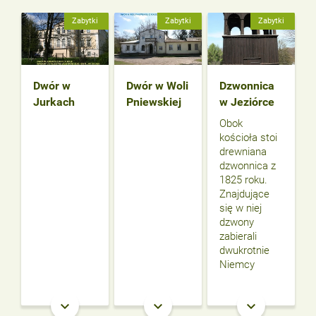
Zabytki
Zabytki
Zabytki
Dwór w
Dwór w Woli
Dzwonnica
Jurkach
Pniewskiej
w Jeziórce
Obok
kościoła stoi
drewniana
dzwonnica z
1825 roku.
Znajdujące
się w niej
dzwony
zabierali
dwukrotnie
Niemcy
keyboard_arrow_down
keyboard_arrow_down
keyboard_arrow_down