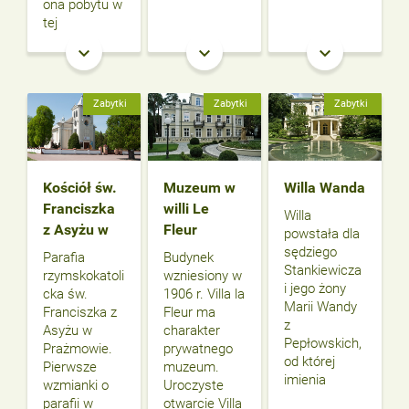
ona pobytu w
tej
keyboard_arrow_down
keyboard_arrow_down
keyboard_arrow_down
Zabytki
Zabytki
Zabytki
Kościół św.
Muzeum w
Willa Wanda
Franciszka
willi Le
Willa
z Asyżu w
Fleur
powstała dla
sędziego
Parafia
Budynek
Stankiewicza
rzymskokatoli
wzniesiony w
i jego żony
cka św.
1906 r. Villa la
Marii Wandy
Franciszka z
Fleur ma
z
Asyżu w
charakter
Pepłowskich,
Prażmowie.
prywatnego
od której
Pierwsze
muzeum.
imienia
wzmianki o
Uroczyste
parafii w
otwarcie Villa