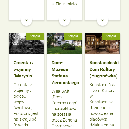
la Fleur miało
keyboard_arrow_down
keyboard_arrow_down
keyboard_arrow_down
Zabytki
Zabytki
Zabytki
Cmentarz
Dom-
Konstanciński
wojenny
Muzeum
Dom Kultury
"Marynin"
Stefana
(Hugonówka)
Żeromskiego
Cmentarz
Konstancińsk
wojenny z
i Dom Kultury
Willa Świt
okresu I
w
„Dom
wojny
Konstancinie-
Żeromskiego”
światowej.
Jeziornie to
zaprojektowa
Położony jest
nowoczesna
na została
na skraju pól
placówka
przez Zenona
folwarku
działająca na
Chrzanowski