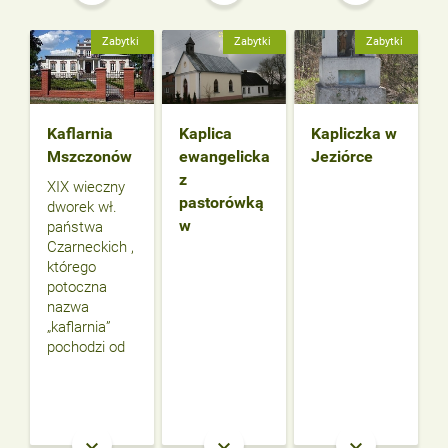
Zabytki
Zabytki
Zabytki
Kaflarnia
Kaplica
Kapliczka w
Mszczonów
ewangelicka
Jeziórce
z
XIX wieczny
pastorówką
dworek wł.
w
państwa
Czarneckich ,
którego
potoczna
nazwa
„kaflarnia”
pochodzi od
keyboard_arrow_down
keyboard_arrow_down
keyboard_arrow_down