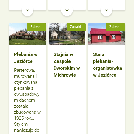
keyboard_arrow_down
keyboard_arrow_down
keyboard_arrow_down
Zabytki
Zabytki
Zabytki
Plebania w
Stajnia w
Stara
Jeziórce
Zespole
plebania-
Dworskim w
organistówka
Parterowa,
Michrowie
w Jeziórce
murowana i
otynkowana
plebania z
dwuspadowy
m dachem
została
zbudowana w
1925 roku.
Stylem
nawiązuje do