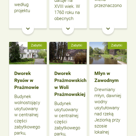
datuje na
według
przeznaczono
XVIII wiek. W
projektu
1760 roku na
obecnych
keyboard_arrow_down
keyboard_arrow_down
keyboard_arrow_down
Zabytki
Zabytki
Zabytki
Dworek
Dworek
Młyn w
Ryxów w
Prażmowskich
Zawodnym
Prażmowie
w Woli
Drewniany
Prażmowskiej
młyn, dawniej
Budynek
wodny
wolnostojący
Budynek
usytułowany
usytuowany
usytuowany
nad rzeką
w centralnej
w centralnej
Jeziorką przy
części
części
szosie
zabytkowego
zabytkowego
lokalnej
parku,
parku,