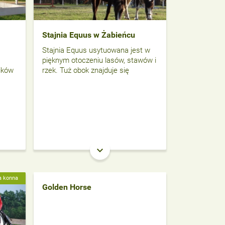
Stajnia Equus w Żabieńcu
Stajnia Equus usytuowana jest w
pięknym otoczeniu lasów, stawów i
ików
rzek. Tuż obok znajduje się
keyboard_arrow_down
a konna
Golden Horse