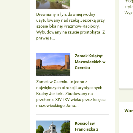
mog
kryt
Wyj
Drewniany młyn, dawniej wodny
usytułowany nad rzeką Jeziorką przy
szosie lokalnej Prażmów-Racibory.
Wybudowany na rzucie prostokąta. Z
prawej s...
Zamek Książąt
Mazowieckich w
Czersku
Zamek w Czersku to jedna z
największych atrakcji turystycznych
Krainy Jeziorki. Zbudowany na
przełomie XIV i XV wieku przez księcia
mazowieckiego Janu...
War
Kościół św.
Franciszka z