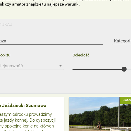
k czy amator znajdzie tu najlepsze warunki.
ZUKAJ
Kategori
obliżu
Odległość
iejscowość
Jazd
b Jeździecki Szumawa
aszym ośrodku prowadzimy
ę jazdy konnej. Do dyspozycji
 spokojne konie na których