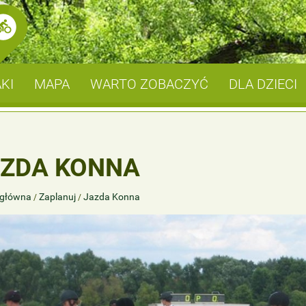
KI
MAPA
WARTO ZOBACZYĆ
DLA DZIECI
ZDA KONNA
 główna
Zaplanuj
Jazda Konna
/
/