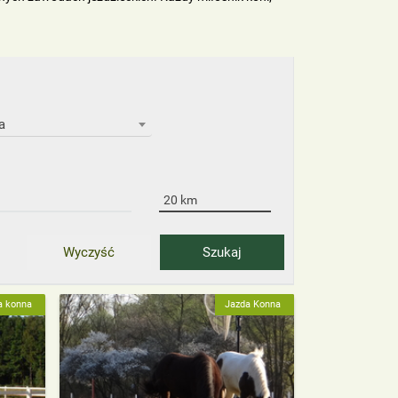
a
a konna
Jazda Konna