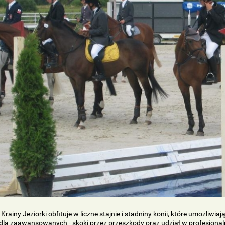
Krainy Jeziorki obfituje w liczne stajnie i stadniny konii, które umożliwia
dla zaawansowanych - skoki przez przeszkody oraz udział w profesjonal