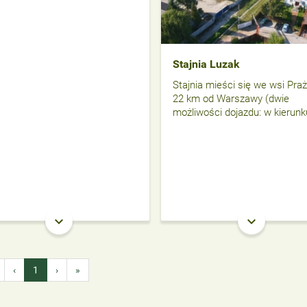
Stajnia Luzak
Stajnia mieści się we wsi Pra
22 km od Warszawy (dwie
możliwości dojazdu: w kierunk
keyboard_arrow_down
keyboard_arrow_down
‹
1
›
»