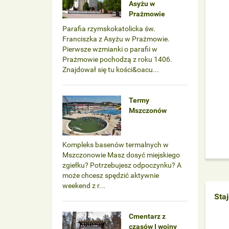
Asyżu w
Prażmowie
Parafia rzymskokatolicka św.
Franciszka z Asyżu w Prażmowie.
Pierwsze wzmianki o parafii w
Prażmowie pochodzą z roku 1406.
Znajdował się tu kości&oacu...
Termy
Mszczonów
Kompleks basenów termalnych w
Mszczonowie Masz dosyć miejskiego
zgiełku? Potrzebujesz odpoczynku? A
może chcesz spędzić aktywnie
weekend z r...
Staj
Cmentarz z
czasów I wojny