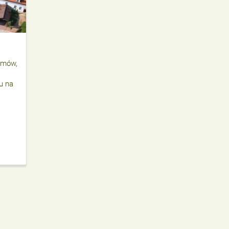
żmów,
u na