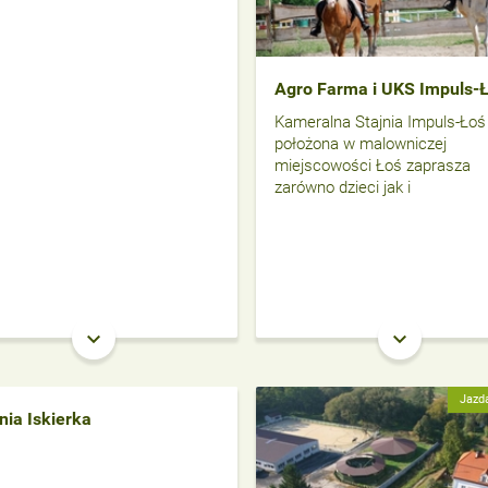
Agro Farma i UKS Impuls-
Kameralna Stajnia Impuls-Łoś
położona w malowniczej
miejscowości Łoś zaprasza
zarówno dzieci jak i
keyboard_arrow_down
keyboard_arrow_down
Jazd
nia Iskierka