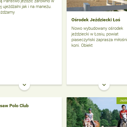
ą Państwo jeździć zarówno w
ej ujeżdżalni jak i na maneżu.
eżdżamy
Ośrodek Jeździecki Łoś
Nowo wybudowany ośrodek
jeździecki w Łosiu, powiat
piaseczyński zaprasza miłośn
koni. Obiekt
keyboard_arrow_down
keyboard_arrow_down
Jazd
saw Polo Club