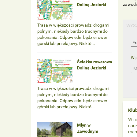
zawodni
Doliną Jeziorki
Trasa w większości prowadzi drogami
WYS
polnymi, niekiedy bardzo trudnymi do
pokonania. Odpowiedni będzie rower
górski lub przełajowy. Niektó...
W p
Ścieżka rowerowa
Doliną Jeziorki
M
Trasa w większości prowadzi drogami
polnymi, niekiedy bardzo trudnymi do
pokonania. Odpowiedni będzie rower
górski lub przełajowy. Niektó...
Klu
W n
Młyn w
nauk
Zawodnym
mamy