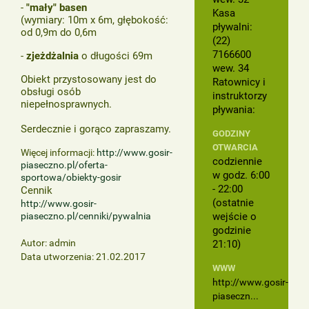
-
"mały" basen
Kasa
(wymiary: 10m x 6m, głębokość:
pływalni:
od 0,9m do 0,6m
(22)
7166600
-
zjeżdżalnia
o długości 69m
wew. 34
Obiekt przystosowany jest do
Ratownicy i
obsługi osób
instruktorzy
niepełnosprawnych.
pływania:
Serdecznie i gorąco zapraszamy.
GODZINY
OTWARCIA
Więcej informacji:
http://www.gosir-
codziennie
piaseczno.pl/oferta-
w godz. 6:00
sportowa/obiekty-gosir
- 22:00
Cennik
(ostatnie
http://www.gosir-
piaseczno.pl/cenniki/pywalnia
wejście o
godzinie
Autor: admin
21:10)
Data utworzenia: 21.02.2017
WWW
http://www.gosir-
piaseczn...