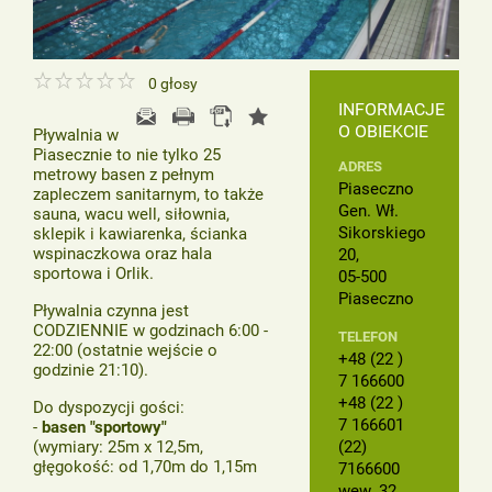
0
głosy
INFORMACJE
O OBIEKCIE
Pływalnia w
Piasecznie to nie tylko 25
ADRES
metrowy basen z pełnym
Piaseczno
zapleczem sanitarnym, to także
Gen. Wł.
sauna, wacu well, siłownia,
Sikorskiego
sklepik i kawiarenka, ścianka
wspinaczkowa oraz hala
20,
sportowa i Orlik.
05-500
Piaseczno
Pływalnia czynna jest
CODZIENNIE w godzinach 6:00 -
TELEFON
22:00 (ostatnie wejście o
+48 (22 )
godzinie 21:10).
7 166600
+48 (22 )
Do dyspozycji gości:
7 166601
-
basen "sportowy"
(wymiary: 25m x 12,5m,
(22)
głęgokość: od 1,70m do 1,15m
7166600
wew. 32