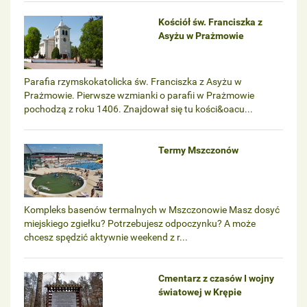
Kościół św. Franciszka z
Asyżu w Prażmowie
Parafia rzymskokatolicka św. Franciszka z Asyżu w
Prażmowie. Pierwsze wzmianki o parafii w Prażmowie
pochodzą z roku 1406. Znajdował się tu kości&oacu...
Termy Mszczonów
Kompleks basenów termalnych w Mszczonowie Masz dosyć
miejskiego zgiełku? Potrzebujesz odpoczynku? A może
chcesz spędzić aktywnie weekend z r...
Cmentarz z czasów I wojny
światowej w Krępie