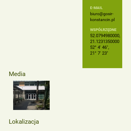
E-MAIL
biuro@gosir-
konstancin.pl
WSPÓŁRZĘDNE
52.0794980000,
21.1231350000
52° 4' 46'',
21° 7' 23''
Media
Lokalizacja