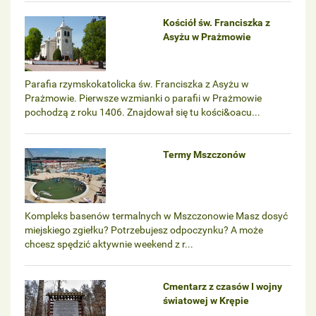
Kościół św. Franciszka z
Asyżu w Prażmowie
Parafia rzymskokatolicka św. Franciszka z Asyżu w
Prażmowie. Pierwsze wzmianki o parafii w Prażmowie
pochodzą z roku 1406. Znajdował się tu kości&oacu...
Termy Mszczonów
Kompleks basenów termalnych w Mszczonowie Masz dosyć
miejskiego zgiełku? Potrzebujesz odpoczynku? A może
chcesz spędzić aktywnie weekend z r...
Cmentarz z czasów I wojny
światowej w Krępie