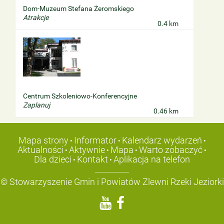
Dom-Muzeum Stefana Żeromskiego
Atrakcje
0.4 km
Centrum Szkoleniowo-Konferencyjne
Zaplanuj
0.46 km
Mapa strony
Informator
Kalendarz wydarzeń
•
•
•
Aktualności
Aktywnie
Mapa
Warto zobaczyć
•
•
•
•
Dla dzieci
Kontakt
Aplikacja na telefon
•
•
© Stowarzyszenie Gmin i Powiatów Zlewni Rzeki Jeziorki