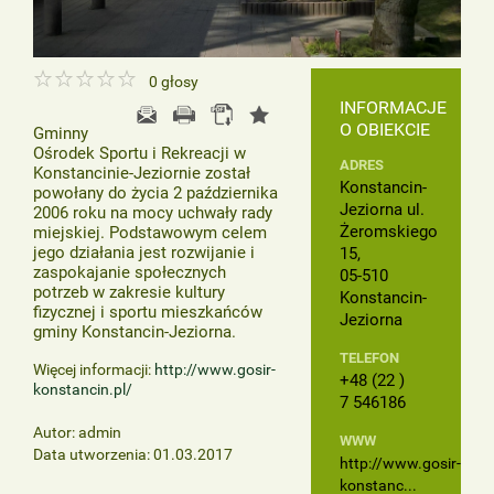
0
głosy
INFORMACJE
O OBIEKCIE
Gminny
Ośrodek Sportu i Rekreacji w
ADRES
Konstancinie-Jeziornie został
Konstancin-
powołany do życia 2 października
Jeziorna ul.
2006 roku na mocy uchwały rady
Żeromskiego
miejskiej. Podstawowym celem
jego działania jest rozwijanie i
15,
zaspokajanie społecznych
05-510
potrzeb w zakresie kultury
Konstancin-
fizycznej i sportu mieszkańców
Jeziorna
gminy Konstancin-Jeziorna.
TELEFON
Więcej informacji:
http://www.gosir-
+48 (22 )
konstancin.pl/
7 546186
Autor: admin
WWW
Data utworzenia: 01.03.2017
http://www.gosir-
konstanc...