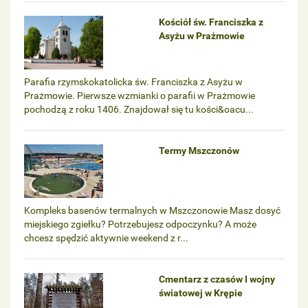
Kościół św. Franciszka z
Asyżu w Prażmowie
Parafia rzymskokatolicka św. Franciszka z Asyżu w
Prażmowie. Pierwsze wzmianki o parafii w Prażmowie
pochodzą z roku 1406. Znajdował się tu kości&oacu...
Termy Mszczonów
Kompleks basenów termalnych w Mszczonowie Masz dosyć
miejskiego zgiełku? Potrzebujesz odpoczynku? A może
chcesz spędzić aktywnie weekend z r...
Cmentarz z czasów I wojny
światowej w Krępie