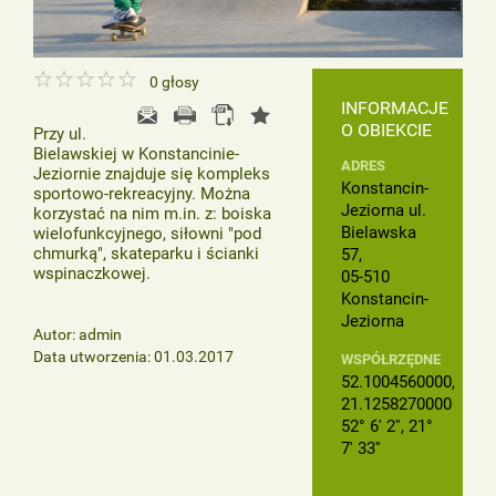
0
głosy
INFORMACJE
O OBIEKCIE
Przy ul.
Bielawskiej w Konstancinie-
ADRES
Jeziornie znajduje się kompleks
Konstancin-
sportowo-rekreacyjny. Można
Jeziorna ul.
korzystać na nim m.in. z: boiska
Bielawska
wielofunkcyjnego, siłowni "pod
chmurką", skateparku i ścianki
57,
wspinaczkowej.
05-510
Konstancin-
Jeziorna
Autor: admin
Data utworzenia: 01.03.2017
WSPÓŁRZĘDNE
52.1004560000,
21.1258270000
52° 6' 2'', 21°
7' 33''