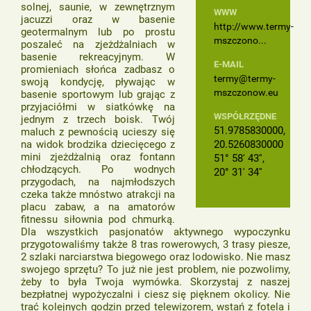
solnej, saunie, w zewnętrznym
WWW
jacuzzi oraz w basenie
http://www.termy-
geotermalnym lub po prostu
mszczono...
poszaleć na zjeżdżalniach w
basenie rekreacyjnym. W
E-MAIL
promieniach słońca zadbasz o
termy@termy-
swoją kondycję, pływając w
mszczonow.eu
basenie sportowym lub grając z
przyjaciółmi w siatkówkę na
WSPÓŁRZĘDNE
jednym z trzech boisk. Twój
51.9785830000,
maluch z pewnością ucieszy się
na widok brodzika dziecięcego z
20.5260830000
mini zjeżdżalnią oraz fontann
51° 58' 43'',
chłodzących. Po wodnych
20° 31' 34''
przygodach, na najmłodszych
czeka także mnóstwo atrakcji na
placu zabaw, a na amatorów
fitnessu siłownia pod chmurką.
Dla wszystkich pasjonatów aktywnego wypoczynku
przygotowaliśmy także 8 tras rowerowych, 3 trasy piesze,
2 szlaki narciarstwa biegowego oraz lodowisko. Nie masz
swojego sprzętu? To już nie jest problem, nie pozwolimy,
żeby to była Twoja wymówka. Skorzystaj z naszej
bezpłatnej wypożyczalni i ciesz się pięknem okolicy. Nie
trać kolejnych godzin przed telewizorem, wstań z fotela i