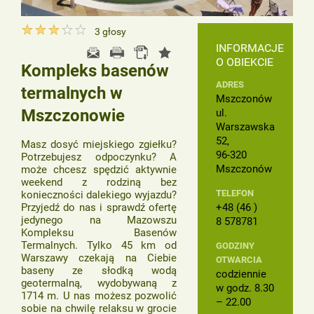
3
głosy
INFORMACJE
O OBIEKCIE
Kompleks basenów
ADRES
termalnych w
Mszczonów
Mszczonowie
ul.
Warszawska
52,
Masz dosyć miejskiego zgiełku?
96-320
Potrzebujesz odpoczynku? A
Mszczonów
może chcesz spędzić aktywnie
weekend z rodziną bez
TELEFON
konieczności dalekiego wyjazdu?
Przyjedź do nas i sprawdź ofertę
+48 (46 )
jedynego na Mazowszu
8 578781
Kompleksu Basenów
Termalnych. Tylko 45 km od
GODZINY
Warszawy czekają na Ciebie
OTWARCIA
baseny ze słodką wodą
codziennie
geotermalną, wydobywaną z
w godz. 8.30
1714 m. U nas możesz pozwolić
– 22.00
sobie na chwilę relaksu w grocie