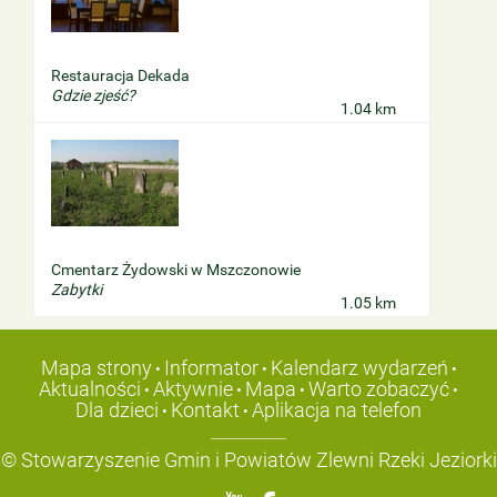
Restauracja Dekada
Gdzie zjeść?
1.04 km
Cmentarz Żydowski w Mszczonowie
Zabytki
1.05 km
Mapa strony
Informator
Kalendarz wydarzeń
•
•
•
Aktualności
Aktywnie
Mapa
Warto zobaczyć
•
•
•
•
Dla dzieci
Kontakt
Aplikacja na telefon
•
•
© Stowarzyszenie Gmin i Powiatów Zlewni Rzeki Jeziorki