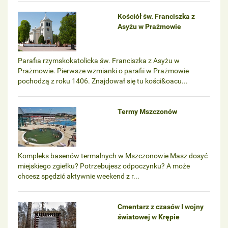
Kościół św. Franciszka z
Asyżu w Prażmowie
Parafia rzymskokatolicka św. Franciszka z Asyżu w
Prażmowie. Pierwsze wzmianki o parafii w Prażmowie
pochodzą z roku 1406. Znajdował się tu kości&oacu...
Termy Mszczonów
Kompleks basenów termalnych w Mszczonowie Masz dosyć
miejskiego zgiełku? Potrzebujesz odpoczynku? A może
chcesz spędzić aktywnie weekend z r...
Cmentarz z czasów I wojny
światowej w Krępie