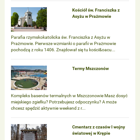
Kościół św. Franciszka z
Asyżu w Prażmowie
Parafia rzymskokatolicka św. Franciszka z Asyżu w
Prażmowie. Pierwsze wzmianki o parafii w Prażmowie
pochodzą z roku 1406. Znajdował się tu kości&oacu...
Termy Mszczonów
Kompleks basenów termalnych w Mszczonowie Masz dosyć
miejskiego zgiełku? Potrzebujesz odpoczynku? A może
chcesz spędzić aktywnie weekend z r...
Cmentarz z czasów I wojny
światowej w Krępie