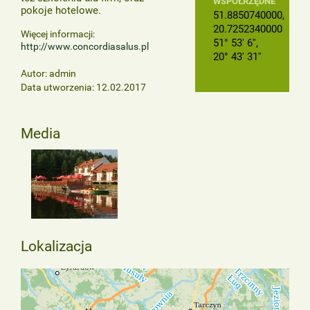
WSPÓŁRZĘDNE
pokoje hotelowe.
51.8850740000,
20.7252340000
Więcej informacji:
51° 53' 6'',
http://www.concordiasalus.pl
20° 43' 31''
Autor: admin
Data utworzenia: 12.02.2017
Media
Lokalizacja