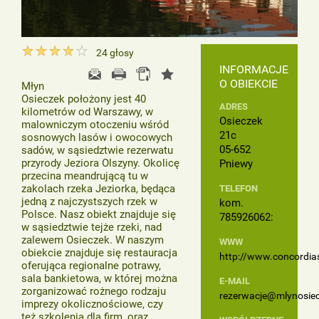
24
głosy
INFORMACJE
O OBIEKCIE
Młyn
Osieczek położony jest 40
ADRES
kilometrów od Warszawy, w
Osieczek
malowniczym otoczeniu wśród
21c
sosnowych lasów i owocowych
05-652
sadów, w sąsiedztwie rezerwatu
przyrody Jeziora Olszyny. Okolicę
Pniewy
przecina meandrującą tu w
zakolach rzeka Jeziorka, będąca
TELEFON
jedną z najczystszych rzek w
kom.
Polsce. Nasz obiekt znajduje się
785926062:
w sąsiedztwie tejże rzeki, nad
zalewem Osieczek. W naszym
WWW
obiekcie znajduje się restauracja
http://www.concordias
oferująca regionalne potrawy,
sala bankietowa, w której można
E-MAIL
zorganizować rożnego rodzaju
rezerwacje@mlynosiec
imprezy okolicznościowe, czy
też szkolenia dla firm, oraz