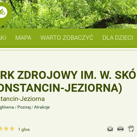
KI
MAPA
WARTO ZOBACZYĆ
DLA DZIECI
RK ZDROJOWY IM. W. SK
ONSTANCIN-JEZIORNA)
tancin-Jeziorna
 główna
Poznaj
Atrakcje
/
/
1
głos