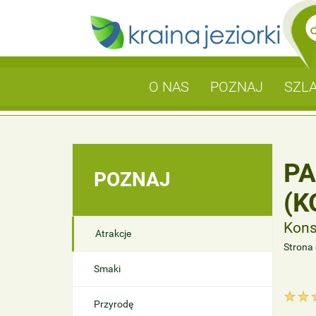
O NAS
POZNAJ
SZLA
PA
POZNAJ
(K
Kons
Atrakcje
Strona
Smaki
Przyrodę