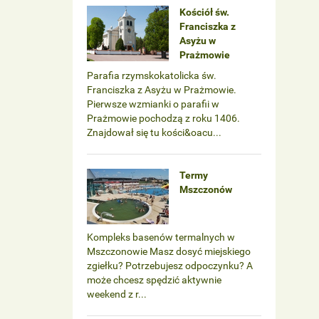
Kościół św.
Franciszka z
Asyżu w
Prażmowie
Parafia rzymskokatolicka św.
Franciszka z Asyżu w Prażmowie.
Pierwsze wzmianki o parafii w
Prażmowie pochodzą z roku 1406.
Znajdował się tu kości&oacu...
Termy
Mszczonów
Kompleks basenów termalnych w
Mszczonowie Masz dosyć miejskiego
zgiełku? Potrzebujesz odpoczynku? A
może chcesz spędzić aktywnie
weekend z r...