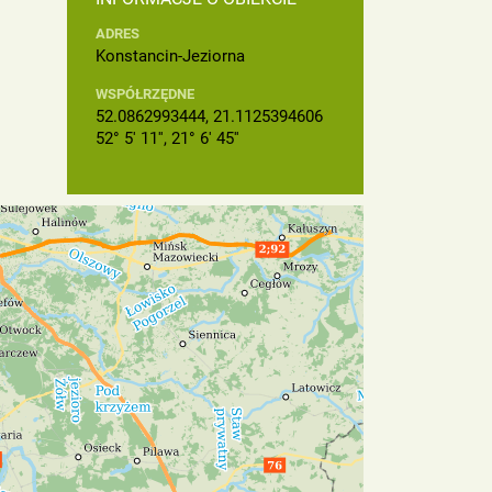
ADRES
Konstancin-Jeziorna
WSPÓŁRZĘDNE
52.0862993444, 21.1125394606
52° 5' 11'', 21° 6' 45''