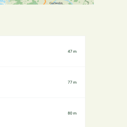
47 m
77 m
80 m