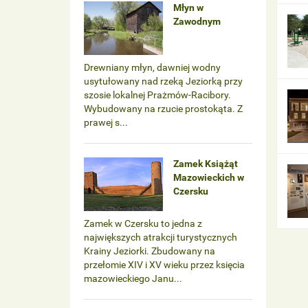
Młyn w
Zawodnym
Drewniany młyn, dawniej wodny
usytułowany nad rzeką Jeziorką przy
szosie lokalnej Prażmów-Racibory.
Wybudowany na rzucie prostokąta. Z
prawej s...
Zamek Książąt
Mazowieckich w
Czersku
Zamek w Czersku to jedna z
największych atrakcji turystycznych
Krainy Jeziorki. Zbudowany na
przełomie XIV i XV wieku przez księcia
mazowieckiego Janu...