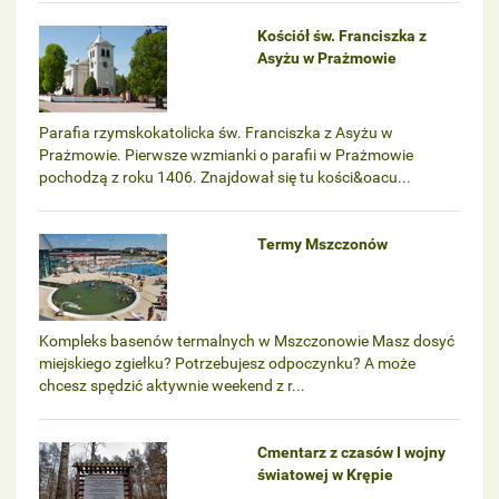
Kościół św. Franciszka z
Asyżu w Prażmowie
Parafia rzymskokatolicka św. Franciszka z Asyżu w
Prażmowie. Pierwsze wzmianki o parafii w Prażmowie
pochodzą z roku 1406. Znajdował się tu kości&oacu...
Termy Mszczonów
Kompleks basenów termalnych w Mszczonowie Masz dosyć
miejskiego zgiełku? Potrzebujesz odpoczynku? A może
chcesz spędzić aktywnie weekend z r...
Cmentarz z czasów I wojny
światowej w Krępie