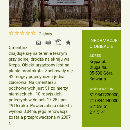
2
głosy
INFORMACJE
O OBIEKCIE
Cmentarz
znajduje się na terenie leśnym
ADRES
przy polnej drodze na skraju wsi
Krępa ul.
Krępa. Obiekt urządzony jest na
Długa 4a,
planie prostokąta. Zachowały się
05-530 Góra
42 mogiły pojedyncze i jedna
Kalwaria
zbiorowa. Na cmentarzu
pochowanych jest 51 żołnierzy
WSPÓŁRZĘDNE
niemieckich i 10 rosyjskich
51.9847220000,
poległych w dniach 17-25 lipca
21.0844440000
1915 roku. Powierzchnia obiektu
51° 59' 5'',
wynosi 0,04ha, jego renowacja
21° 5' 4''
została przeprowadzona w 2007
r.