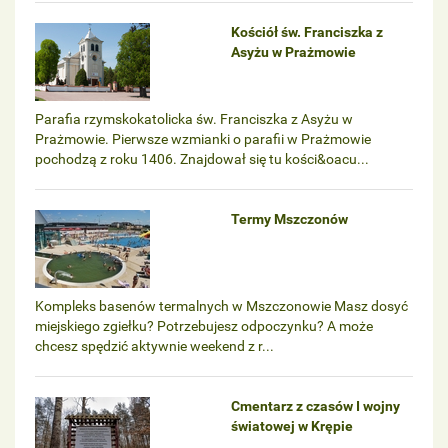
Kościół św. Franciszka z
Asyżu w Prażmowie
Parafia rzymskokatolicka św. Franciszka z Asyżu w
Prażmowie. Pierwsze wzmianki o parafii w Prażmowie
pochodzą z roku 1406. Znajdował się tu kości&oacu...
Termy Mszczonów
Kompleks basenów termalnych w Mszczonowie Masz dosyć
miejskiego zgiełku? Potrzebujesz odpoczynku? A może
chcesz spędzić aktywnie weekend z r...
Cmentarz z czasów I wojny
światowej w Krępie