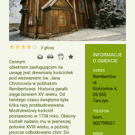
3
głosy
INFORMACJE
O OBIEKCIE
Cennym
obiektem zasługującym na
ADRES
uwagę jest drewniany kościółek
Rembertów
pod wezwaniem św. Jana
ul.
Chrzciciela w pobliskim
Kościelna 4,
Rembertowie. Historia parafii
sięga bowiem XV wieku. Od
05-555
tamtego czasu świątynia była
Tarczyn
kilka razy przebudowywana.
Modrzewiowy kościół
TELEFON
postawiono w 1738 roku. Obecny
kom.
kształt nadano mu w pierwszej
602799037:
połowie XVIII wieku, a później
jeszcze odbudowano chór. Do
WWW