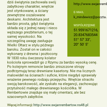
dziś świątynia zachowała swój
http://www.swjanremb
zabytkowy charakter, wnętrze
jest otynkowane, a ściany
E-MAIL
zewnętrzne oszalowane
k_mindewicz@poczta.o
deskami. Architektura jest
bardzo prosta, gdyż świątynia
WSPÓŁRZĘDNE
składa się z jednej nawy i nieco
51.9591671216,
węższego prezbiterium, o tej
20.8347683544
samej wysokości. Na
51° 57' 33'',
szczególną uwagę zasługuje
20° 50' 5''
Wielki Ołtarz w stylu późnego
baroku. Został on w całości
wykonany z drewna i pozłocony.
W 1830 roku ówczesny kolator
kościoła sprowadził go z Rzymu za bardzo wysoką cenę.
Po kolejnym remoncie bardzo zniszczone stropy
podtrzymują teraz drewniane kasetony. Nie ma licznych
malowideł na ścianach i suficie, które niegdyś sprawiały
wrażenie pewnego rodzaju przepychu. Wnętrze straciło
swoją barokowość, ale zyskało na elegancji, zachowując
przytulność małego drewnianego kościółka. W
Rembertowie znajduje się mały cmentarz, ale bez
szacownych zabytków.
Więcej informacji:
http://www.swjanrembertow.ns48.pl