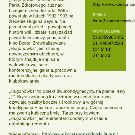
http://www.konstancin
Parku Zdrojowego, tuż nad
brzegiem rzeki Jeziorki. Willa
E-MAIL
powstała w latach 1902-1903 na
biuro@konstancinskid
zlecenie Hugona Seydla. Na
przestrzeni przed- i powojennej
WSPÓŁRZĘDNE
historii willi, działał tutaj zakład
52.0859865185,
przyrodoleczniczy, pensjonat i
kino Beata. Zrewitalizowana
21.1095978523
„Hugonówka” jest dzisiaj
52° 5' 10'',
nowoczesnym obiektem, w
21° 6' 35''
którym znajduje się: sala
widowiskowa, sale
konferencyjne, galeria, pracownia
multimedialna i plastyczna oraz
klubokawiarnia.
„Hugonówka” to obiekt dwukondygnacyjny, na planie litery
„T”. Bryłę zwróconą ku Jeziorce w części frontowej
ożywiają ryzality boczne i środkowy, a w górnej
kondygnacji – balkon i obszerne tarasy. Część północna
ma zwartą kubiczną bryłę. Taras przy kawiarni
„Hugonówka” jest elementem dodanym w czasie
ostatniego remontu.
Więcej informacji:
http://www.konstancinskidomkultury.pl/