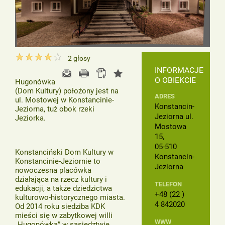
2
głosy
INFORMACJE
O OBIEKCIE
Hugonówka
(Dom Kultury) położony jest na
ADRES
ul. Mostowej w Konstancinie-
Konstancin-
Jeziorna, tuż obok rzeki
Jeziorna ul.
Jeziorka.
Mostowa
15,
05-510
Konstanciński Dom Kultury w
Konstancin-
Konstancinie-Jeziornie to
Jeziorna
nowoczesna placówka
działająca na rzecz kultury i
TELEFON
edukacji, a także dziedzictwa
+48 (22 )
kulturowo-historycznego miasta.
4 842020
Od 2014 roku siedziba KDK
mieści się w zabytkowej willi
WWW
„Hugonówka” w sąsiedztwie