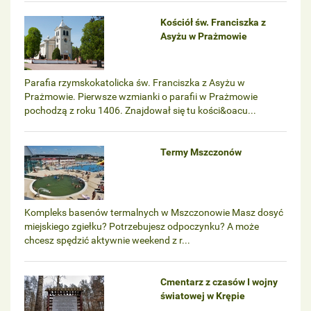
Kościół św. Franciszka z
Asyżu w Prażmowie
Parafia rzymskokatolicka św. Franciszka z Asyżu w
Prażmowie. Pierwsze wzmianki o parafii w Prażmowie
pochodzą z roku 1406. Znajdował się tu kości&oacu...
Termy Mszczonów
Kompleks basenów termalnych w Mszczonowie Masz dosyć
miejskiego zgiełku? Potrzebujesz odpoczynku? A może
chcesz spędzić aktywnie weekend z r...
Cmentarz z czasów I wojny
światowej w Krępie