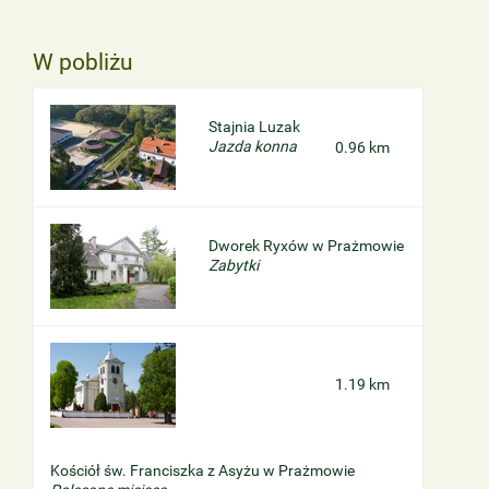
W pobliżu
Stajnia Luzak
Jazda konna
0.96 km
Dworek Ryxów w Prażmowie
Zabytki
1.19 km
Kościół św. Franciszka z Asyżu w Prażmowie