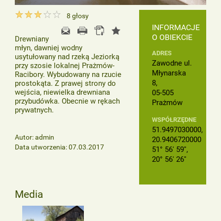
8
głosy
INFORMACJE
O OBIEKCIE
Drewniany
młyn, dawniej wodny
ADRES
usytułowany nad rzeką Jeziorką
Zawodne ul.
przy szosie lokalnej Prażmów-
Młynarska
Racibory. Wybudowany na rzucie
8,
prostokąta. Z prawej strony do
wejścia, niewielka drewniana
05-505
przybudówka. Obecnie w rękach
Prażmów
prywatnych.
WSPÓŁRZĘDNE
51.9497030000,
Autor: admin
20.9406720000
Data utworzenia: 07.03.2017
51° 56' 59'',
20° 56' 26''
Media