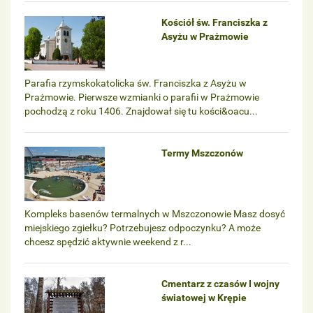
Kościół św. Franciszka z
Asyżu w Prażmowie
Parafia rzymskokatolicka św. Franciszka z Asyżu w
Prażmowie. Pierwsze wzmianki o parafii w Prażmowie
pochodzą z roku 1406. Znajdował się tu kości&oacu...
Termy Mszczonów
Kompleks basenów termalnych w Mszczonowie Masz dosyć
miejskiego zgiełku? Potrzebujesz odpoczynku? A może
chcesz spędzić aktywnie weekend z r...
Cmentarz z czasów I wojny
światowej w Krępie