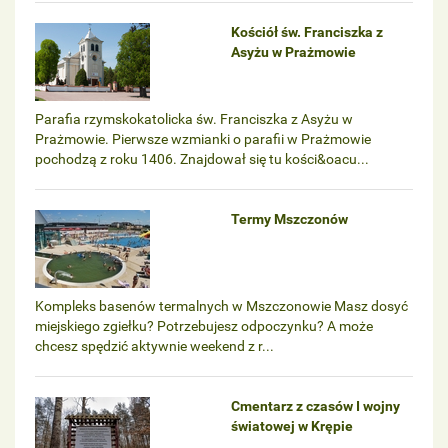
Kościół św. Franciszka z
Asyżu w Prażmowie
Parafia rzymskokatolicka św. Franciszka z Asyżu w
Prażmowie. Pierwsze wzmianki o parafii w Prażmowie
pochodzą z roku 1406. Znajdował się tu kości&oacu...
Termy Mszczonów
Kompleks basenów termalnych w Mszczonowie Masz dosyć
miejskiego zgiełku? Potrzebujesz odpoczynku? A może
chcesz spędzić aktywnie weekend z r...
Cmentarz z czasów I wojny
światowej w Krępie