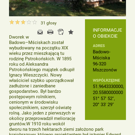
31
głosy
INFORMACJE
O OBIEKCIE
Dworek w
Badowo–Mściskach został
ADRES
wybudowany na początku XIX
Badowo-
wieku przez mieszkającą tu
Mściska
rodzinę Pstrokońskich. W 1895
96-320
roku od Aleksandra
Pstrokońskiego majątek odkupił
Mszczonów
Ignacy Wieszczycki. Nowy
właściciel szybko uporządkował
WSPÓŁRZĘDNE
zadłużone i zaniedbane
51.9643330000,
gospodarstwo. Był bardzo
20.5580000000
postępowym rolnikiem,
51° 57' 52'',
cenionym w środowisku
20° 33' 29''
społecznikiem, szerzył oświatę
rolną. Jako jeden z pierwszych w
okolicy przeprowadził meliorację
gruntów.W 1910 roku wokół
dworu na trzech hektarach ziemi założono park
krajobrazowy, którego projektantem był inżynier Edward