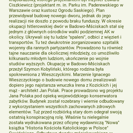
Ciszkiewicz (projektant m. in. Parku im. Paderewskiego w
Warszawie oraz kustosz Ogrodu Saskiego). Plan
przewidywał budowę nowego dworu, jednak do jego
realizacji nie doszło z powodu braku funduszy. W okresie
okupacji hitlerowskiej dwór w Badowo-Mściskach stał się
jednym z głównych ośrodków walki podziemnej AK w
okolicy. Ukrywali się tu ludzie "spaleni", odbici z więzień i
transportów. Tu też dwukrotnie zorganizowano szpitalik
wojenny dla rannych partyzantów. Prowadzono tu również
tajne nauczanie dla okolicznej młodzieży, co umożliwiło
kilkunastu młodym ludziom, ukończenie po wojnie
studiów wyższych. Okupację w Badowo-Mściskach
przeżył Szymon Kobyliński, którego rodzina była
spokrewniona z Wieszczyckimi. Marzenie Ignacego
Wieszczyckiego o budowie nowego domu zrealizowali
dopiero jego najstarsza wnuczka Irena z Kozickich i jej
mąż - architekt Jan Polak. Prace prowadzono wg projektu
Jana Polaka pod opieką wojewódzkiego konserwatora
zabytków. Budynek został rozebrany i wiernie odbudowany
z wykorzystaniem wszystkich zachowanych zdrowych
elementów. Tuż przed rozbiórką stary dom odegrał swoją
ostatnią konspiracyjną rolę. Właśnie tu nielegalnie
została wydrukowana przez oficynę wydawniczą "Nowa"
książka "Historia Kościoła Katolickiego w Polsce"