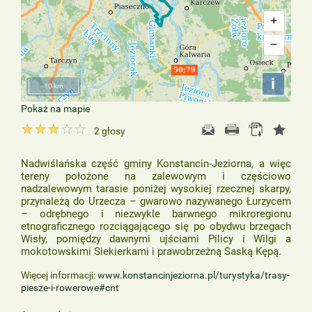
+
−
i
10 km
Pokaż na mapie
2
głosy
Nadwiślańska część gminy Konstancin-Jeziorna, a więc
tereny położone na zalewowym i częściowo
nadzalewowym tarasie poniżej wysokiej rzecznej skarpy,
przynależą do Urzecza – gwarowo nazywanego Łurzycem
– odrębnego i niezwykle barwnego mikroregionu
etnograficznego rozciągającego się po obydwu brzegach
Wisły, pomiędzy dawnymi ujściami Pilicy i Wilgi a
mokotowskimi Siekierkami i prawobrzeżną Saską Kępą.
Więcej informacji:
www.konstancinjeziorna.pl/turystyka/trasy-
piesze-i-rowerowe#cnt