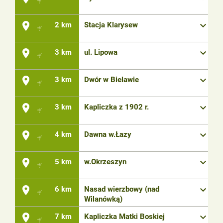
place
keyboard_arrow_down
2 km
Stacja Klarysew
place
keyboard_arrow_down
3 km
ul. Lipowa
place
keyboard_arrow_down
3 km
Dwór w Bielawie
place
keyboard_arrow_down
3 km
Kapliczka z 1902 r.
place
keyboard_arrow_down
4 km
Dawna w.Łazy
place
keyboard_arrow_down
5 km
w.Okrzeszyn
place
keyboard_arrow_down
6 km
Nasad wierzbowy (nad
Wilanówką)
place
keyboard_arrow_down
7 km
Kapliczka Matki Boskiej