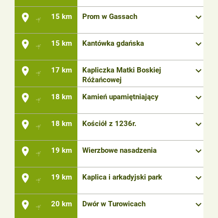
place
keyboard_arrow_down
15 km
Prom w Gassach
place
keyboard_arrow_down
15 km
Kantówka gdańska
place
keyboard_arrow_down
17 km
Kapliczka Matki Boskiej
Różańcowej
place
keyboard_arrow_down
18 km
Kamień upamiętniający
place
keyboard_arrow_down
18 km
Kościół z 1236r.
place
keyboard_arrow_down
19 km
Wierzbowe nasadzenia
place
keyboard_arrow_down
19 km
Kaplica i arkadyjski park
place
keyboard_arrow_down
20 km
Dwór w Turowicach