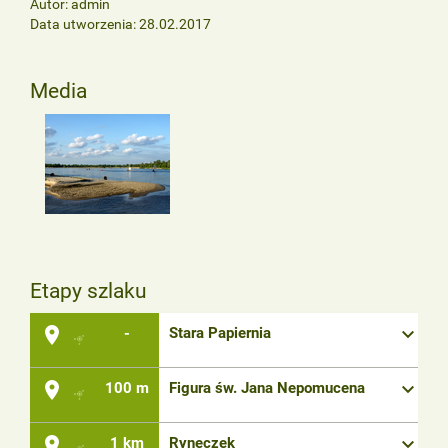
Autor: admin
Data utworzenia: 28.02.2017
Media
Etapy szlaku
place
keyboard_arrow_down
-
Stara Papiernia
place
keyboard_arrow_down
100 m
Figura św. Jana Nepomucena
place
keyboard_arrow_down
1 km
Ryneczek