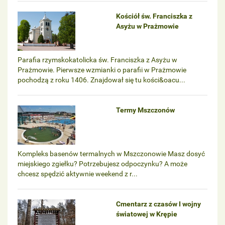
Kościół św. Franciszka z
Asyżu w Prażmowie
Parafia rzymskokatolicka św. Franciszka z Asyżu w
Prażmowie. Pierwsze wzmianki o parafii w Prażmowie
pochodzą z roku 1406. Znajdował się tu kości&oacu...
Termy Mszczonów
Kompleks basenów termalnych w Mszczonowie Masz dosyć
miejskiego zgiełku? Potrzebujesz odpoczynku? A może
chcesz spędzić aktywnie weekend z r...
Cmentarz z czasów I wojny
światowej w Krępie