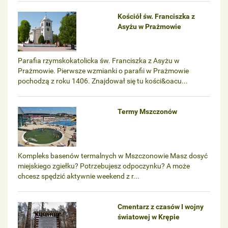
Kościół św. Franciszka z
Asyżu w Prażmowie
Parafia rzymskokatolicka św. Franciszka z Asyżu w
Prażmowie. Pierwsze wzmianki o parafii w Prażmowie
pochodzą z roku 1406. Znajdował się tu kości&oacu...
Termy Mszczonów
Kompleks basenów termalnych w Mszczonowie Masz dosyć
miejskiego zgiełku? Potrzebujesz odpoczynku? A może
chcesz spędzić aktywnie weekend z r...
Cmentarz z czasów I wojny
światowej w Krępie