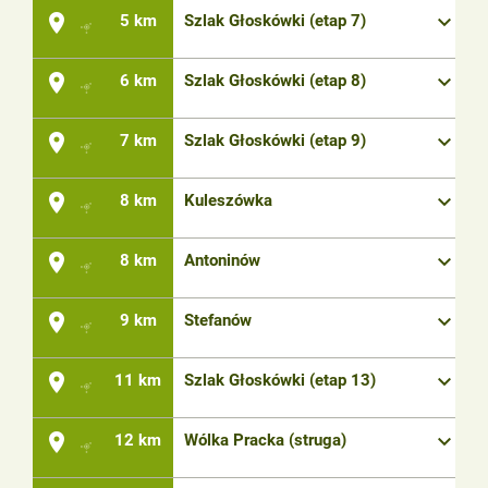
place
keyboard_arrow_down
5 km
Szlak Głoskówki (etap 7)
place
keyboard_arrow_down
6 km
Szlak Głoskówki (etap 8)
place
keyboard_arrow_down
7 km
Szlak Głoskówki (etap 9)
place
keyboard_arrow_down
8 km
Kuleszówka
place
keyboard_arrow_down
8 km
Antoninów
place
keyboard_arrow_down
9 km
Stefanów
place
keyboard_arrow_down
11 km
Szlak Głoskówki (etap 13)
place
keyboard_arrow_down
12 km
Wólka Pracka (struga)