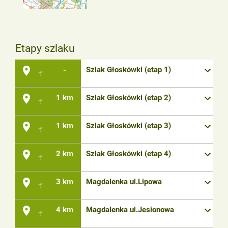
Etapy szlaku
place
keyboard_arrow_down
-
Szlak Głoskówki (etap 1)
place
keyboard_arrow_down
1 km
Szlak Głoskówki (etap 2)
place
keyboard_arrow_down
1 km
Szlak Głoskówki (etap 3)
place
keyboard_arrow_down
2 km
Szlak Głoskówki (etap 4)
place
keyboard_arrow_down
3 km
Magdalenka ul.Lipowa
place
keyboard_arrow_down
4 km
Magdalenka ul.Jesionowa