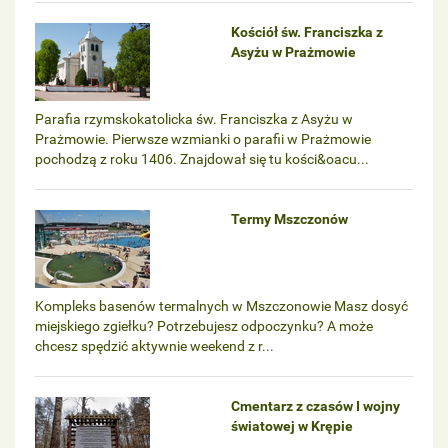
Kościół św. Franciszka z
Asyżu w Prażmowie
Parafia rzymskokatolicka św. Franciszka z Asyżu w
Prażmowie. Pierwsze wzmianki o parafii w Prażmowie
pochodzą z roku 1406. Znajdował się tu kości&oacu...
Termy Mszczonów
Kompleks basenów termalnych w Mszczonowie Masz dosyć
miejskiego zgiełku? Potrzebujesz odpoczynku? A może
chcesz spędzić aktywnie weekend z r...
Cmentarz z czasów I wojny
światowej w Krępie