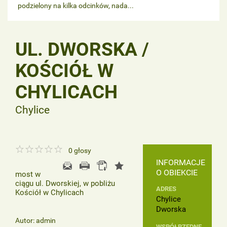
podzielony na kilka odcinków, nada...
UL. DWORSKA /
KOŚCIÓŁ W
CHYLICACH
Chylice
0
głosy
INFORMACJE
O OBIEKCIE
most w
ciągu ul. Dworskiej, w pobliżu
ADRES
Kościół w Chylicach
Chylice
Dworska
Autor: admin
WSPÓŁRZĘDNE