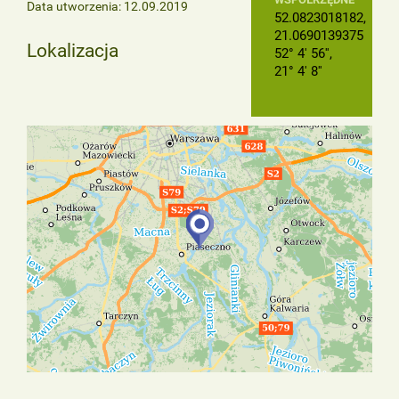
Data utworzenia: 12.09.2019
52.0823018182,
21.0690139375
Lokalizacja
52° 4' 56'',
21° 4' 8''