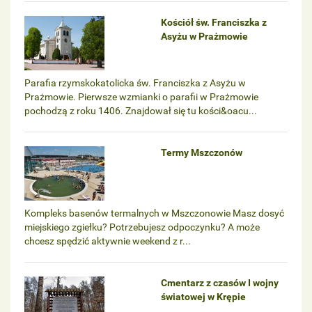
Kościół św. Franciszka z
Asyżu w Prażmowie
Parafia rzymskokatolicka św. Franciszka z Asyżu w
Prażmowie. Pierwsze wzmianki o parafii w Prażmowie
pochodzą z roku 1406. Znajdował się tu kości&oacu...
Termy Mszczonów
Kompleks basenów termalnych w Mszczonowie Masz dosyć
miejskiego zgiełku? Potrzebujesz odpoczynku? A może
chcesz spędzić aktywnie weekend z r...
Cmentarz z czasów I wojny
światowej w Krępie