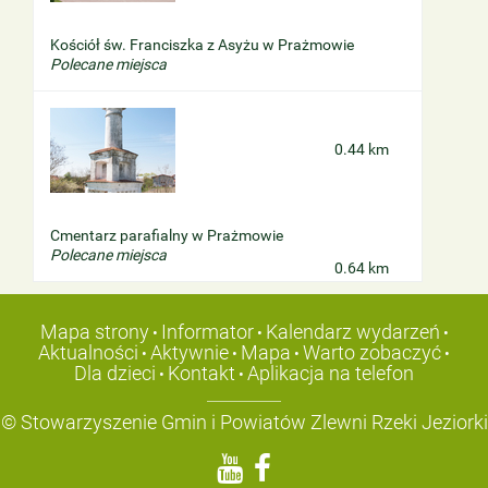
Kościół św. Franciszka z Asyżu w Prażmowie
Polecane miejsca
0.44 km
Cmentarz parafialny w Prażmowie
Polecane miejsca
0.64 km
Mapa strony
Informator
Kalendarz wydarzeń
•
•
•
Aktualności
Aktywnie
Mapa
Warto zobaczyć
•
•
•
•
Dla dzieci
Kontakt
Aplikacja na telefon
•
•
© Stowarzyszenie Gmin i Powiatów Zlewni Rzeki Jeziorki