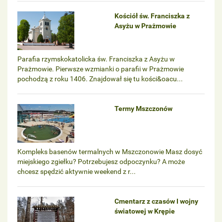
Kościół św. Franciszka z
Asyżu w Prażmowie
Parafia rzymskokatolicka św. Franciszka z Asyżu w
Prażmowie. Pierwsze wzmianki o parafii w Prażmowie
pochodzą z roku 1406. Znajdował się tu kości&oacu...
Termy Mszczonów
Kompleks basenów termalnych w Mszczonowie Masz dosyć
miejskiego zgiełku? Potrzebujesz odpoczynku? A może
chcesz spędzić aktywnie weekend z r...
Cmentarz z czasów I wojny
światowej w Krępie