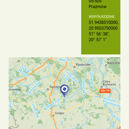
05-505
Prażmów
WSPÓŁRZĘDNE
51.9438510000,
20.9503750000
51° 56' 38'',
20° 57' 1''