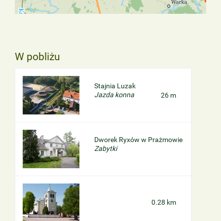
W pobliżu
Stajnia Luzak
Jazda konna
26 m
Dworek Ryxów w Prażmowie
Zabytki
0.28 km