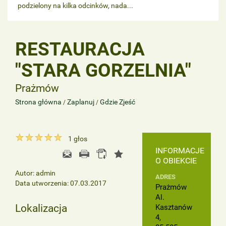
podzielony na kilka odcinków, nada...
RESTAURACJA
"STARA GORZELNIA"
Prażmów
Strona główna
Zaplanuj
Gdzie Zjeść
/
/
1
głos
INFORMACJE
O OBIEKCIE
Autor: admin
ADRES
Data utworzenia: 07.03.2017
Prażmów
Al.
Lokalizacja
Kasztanów
4,