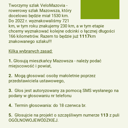
Tworzymy szlak VeloMazovia -
rowerowy szlak Mazowsza, który
docelowo będzie miał 1530 km.
Do 2022 r. wyznakowaliśmy 721
km, w tym roku znakujemy 230 km, a w tym etapie
chcemy wyznakować kolejne odcinki o łącznej długości
166 kilometrów. Razem to będzie już
1117
km
znakowanego szlaku!!!
Kilka wybranych zasad:
1.
Głosują mieszkańcy Mazowsza - należy podać
miejscowość i powiat,
2.
Mogą głosować osoby małoletnie poprzez
przedstawiciela ustawowego,
3.
Głos jest autoryzowany za pomocą SMS wysłanego na
podany w głosowaniu nr telefonu
4.
Termin głosowania: do 18 czerwca br.
5.
Głosujcie na projekt o szczęśliwym numerze
113
z puli
OGÓLNOWOJEWÓDZKIEJ.