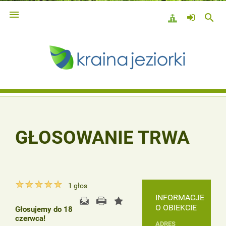

search
GŁOSOWANIE TRWA
1
głos
INFORMACJE
O OBIEKCIE
Głosujemy do 18
czerwca!
ADRES