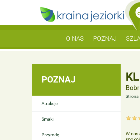
O NAS
POZNAJ
SZLA
KL
POZNAJ
Bobr
Strona
Atrakcje
Smaki
W nasz
Przyrodę
spokoj