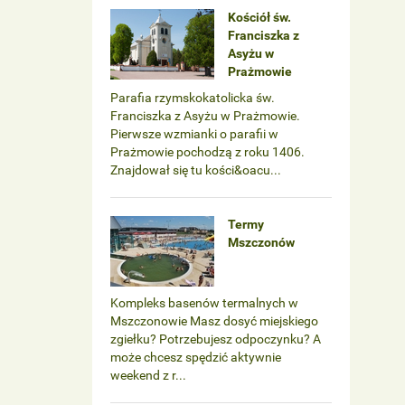
Kościół św.
Franciszka z
Asyżu w
Prażmowie
Parafia rzymskokatolicka św.
Franciszka z Asyżu w Prażmowie.
Pierwsze wzmianki o parafii w
Prażmowie pochodzą z roku 1406.
Znajdował się tu kości&oacu...
Termy
Mszczonów
Kompleks basenów termalnych w
Mszczonowie Masz dosyć miejskiego
zgiełku? Potrzebujesz odpoczynku? A
może chcesz spędzić aktywnie
weekend z r...