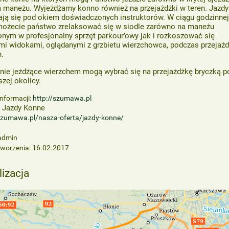
na maneżu. Wyjeżdżamy konno również na przejażdżki w teren. Jazdy
ją się pod okiem doświadczonych instruktorów. W ciągu godzinnej
możecie państwo zrelaksować się w siodle zarówno na maneżu
onym w profesjonalny sprzęt parkour’owy jak i rozkoszować się
mi widokami, oglądanymi z grzbietu wierzchowca, podczas przejażd
n.
nie jeżdżące wierzchem mogą wybrać się na przejażdżkę bryczką p
szej okolicy.
informacji:
http://szumawa.pl
 Jazdy Konne
/szumawa.pl/nasza-oferta/jazdy-konne/
 admin
tworzenia: 16.02.2017
lizacja