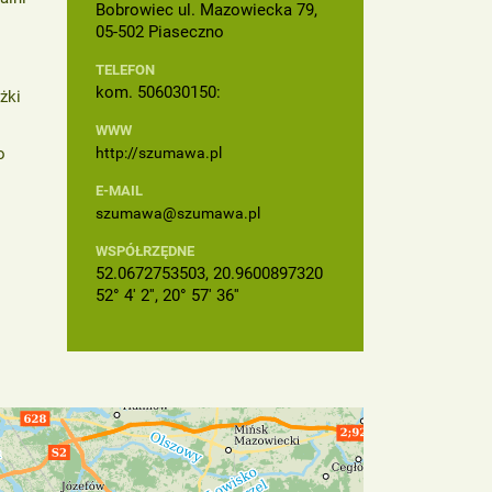
Bobrowiec ul. Mazowiecka 79,
05-502 Piaseczno
TELEFON
kom. 506030150:
żki
WWW
o
http://szumawa.pl
E-MAIL
szumawa@szumawa.pl
WSPÓŁRZĘDNE
52.0672753503, 20.9600897320
52° 4' 2'', 20° 57' 36''