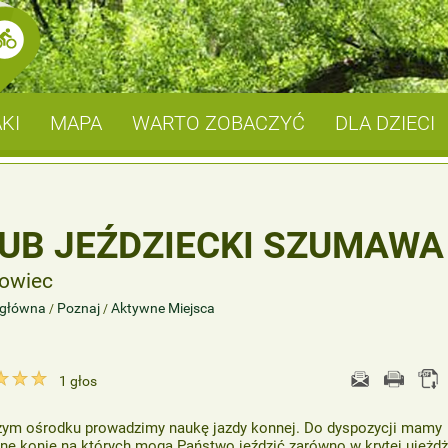
KI
MAPA
WARTO ZOBACZYĆ
DLA DZIECI
UB JEŹDZIECKI SZUMAWA
owiec
 główna
Poznaj
Aktywne Miejsca
/
/
1
głos
ym ośrodku prowadzimy naukę jazdy konnej. Do dyspozycji mamy
ne konie na których mogą Państwo jeździć zarówno w krytej ujeżdż