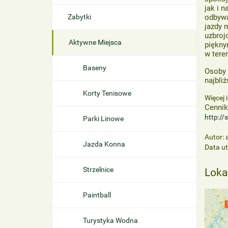
jak i 
Zabytki
odbywa
jazdy 
uzbroj
Aktywne Miejsca
piękny
w tere
Baseny
Osoby 
najbliż
Korty Tenisowe
Więcej 
Cennik
http:/
Parki Linowe
Autor:
Jazda Konna
Data u
Strzelnice
Loka
Paintball
Turystyka Wodna