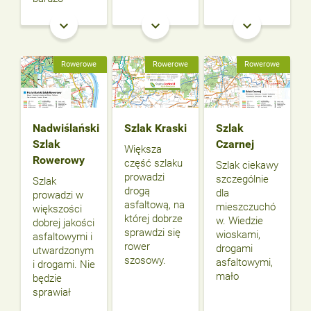
keyboard_arrow_down
keyboard_arrow_down
keyboard_arrow_down
Rowerowe
Rowerowe
Rowerowe
Nadwiślański
Szlak Kraski
Szlak
Szlak
Czarnej
Większa
Rowerowy
część szlaku
Szlak ciekawy
prowadzi
szczególnie
Szlak
drogą
dla
prowadzi w
asfaltową, na
mieszczuchó
większości
której dobrze
w. Wiedzie
dobrej jakości
sprawdzi się
wioskami,
asfaltowymi i
rower
drogami
utwardzonym
szosowy.
asfaltowymi,
i drogami. Nie
mało
będzie
sprawiał