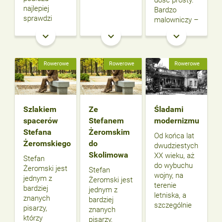
dość prosty.
najlepiej
Bardzo
sprawdzi
malowniczy –
keyboard_arrow_down
keyboard_arrow_down
keyboard_arrow_down
Rowerowe
Rowerowe
Rowerowe
Szlakiem
Ze
Śladami
spacerów
Stefanem
modernizmu
Stefana
Żeromskim
Od końca lat
Żeromskiego
do
dwudziestych
Skolimowa
XX wieku, aż
Stefan
do wybuchu
Żeromski jest
Stefan
wojny, na
jednym z
Żeromski jest
terenie
bardziej
jednym z
letniska, a
znanych
bardziej
szczególnie
pisarzy,
znanych
którzy
pisarzy,