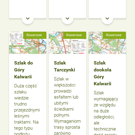
keyboard_arrow_down
keyboard_arrow_down
keyboard_arrow_down
Rowerowe
Rowerowe
Rowerowe
Szlak do
Szlak
Szlak
Góry
Tarczynki
dookoła
Kalwarii
Góry
Szlak w
Kalwarii
większości
Duża część
prowadzi
szlaku
Szlak
asfaltem lub
wiedzie
wymagający
ubitymi
trudno
ze względu
ścieżkami
przejezdnymi
na duże
polnymi.
leśnymi
odległości,
Wymaganiom
traktami. Na
ale
trasy sprosta
tego typu
technicznie
zarówno
podłożu