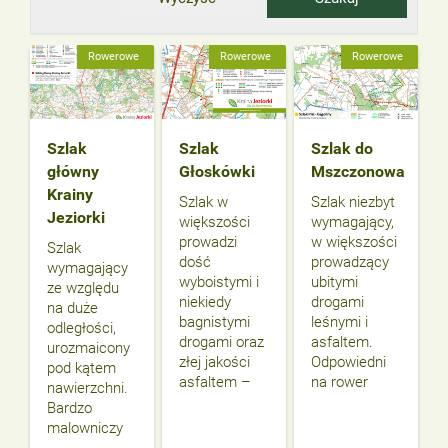
Rowerowe
Rowerowe
Rowerowe
Szlak
Szlak
Szlak do
główny
Głoskówki
Mszczonowa
Krainy
Szlak w
Szlak niezbyt
Jeziorki
większości
wymagający,
prowadzi
w większości
Szlak
dość
prowadzący
wymagający
wyboistymi i
ubitymi
ze względu
niekiedy
drogami
na duże
bagnistymi
leśnymi i
odległości,
drogami oraz
asfaltem.
urozmaicony
złej jakości
Odpowiedni
pod kątem
asfaltem –
na rower
nawierzchni.
Bardzo
malowniczy