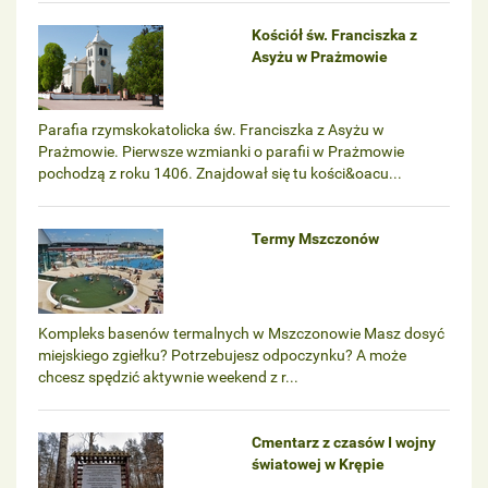
Kościół św. Franciszka z
Asyżu w Prażmowie
Parafia rzymskokatolicka św. Franciszka z Asyżu w
Prażmowie. Pierwsze wzmianki o parafii w Prażmowie
pochodzą z roku 1406. Znajdował się tu kości&oacu...
Termy Mszczonów
Kompleks basenów termalnych w Mszczonowie Masz dosyć
miejskiego zgiełku? Potrzebujesz odpoczynku? A może
chcesz spędzić aktywnie weekend z r...
Cmentarz z czasów I wojny
światowej w Krępie