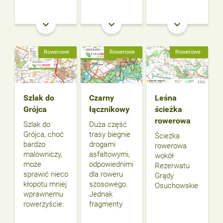
keyboard_arrow_down
keyboard_arrow_down
keyboard_arrow_down
Rowerowe
Rowerowe
Rowerowe
Szlak do
Czarny
Leśna
Grójca
łącznikowy
ścieżka
rowerowa
Szlak do
Duża część
Grójca, choć
trasy biegnie
Ścieżka
bardzo
drogami
rowerowa
malowniczy,
asfaltowymi,
wokół
może
odpowiednimi
Rezerwatu
sprawić nieco
dla roweru
Grądy
kłopotu mniej
szosowego.
Osuchowskie
wprawnemu
Jednak
rowerzyście.
fragmenty