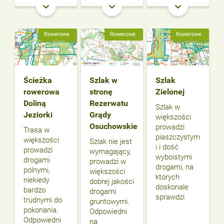
keyboard_arrow_down
keyboard_arrow_down
keyboard_arrow_down
Rowerowe
Rowerowe
Rowerowe
Ścieżka
Szlak w
Szlak
rowerowa
stronę
Zielonej
Doliną
Rezerwatu
Szlak w
Jeziorki
Grądy
większości
Osuchowskie
prowadzi
Trasa w
piaszczystym
większości
Szlak nie jest
i i dość
prowadzi
wymagający,
wyboistymi
drogami
prowadzi w
drogami, na
polnymi,
większości
których
niekiedy
dobrej jakości
doskonale
bardzo
drogami
sprawdzi
trudnymi do
gruntowymi.
pokonania.
Odpowiedni
Odpowiedni
na