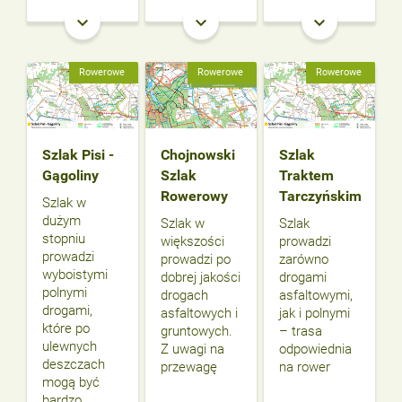
keyboard_arrow_down
keyboard_arrow_down
keyboard_arrow_down
Rowerowe
Rowerowe
Rowerowe
Szlak Pisi -
Chojnowski
Szlak
Gągoliny
Szlak
Traktem
Rowerowy
Tarczyńskim
Szlak w
dużym
Szlak w
Szlak
stopniu
większości
prowadzi
prowadzi
prowadzi po
zarówno
wyboistymi
dobrej jakości
drogami
polnymi
drogach
asfaltowymi,
drogami,
asfaltowych i
jak i polnymi
które po
gruntowych.
– trasa
ulewnych
Z uwagi na
odpowiednia
deszczach
przewagę
na rower
mogą być
bardzo