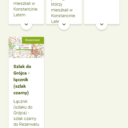
mieszkali w
którzy
Konstancinie.
mieszkali w
Latem
Konstancinie.
Latem
keyboard_arrow_down
keyboard_arrow_down
keyboard_arrow_down
Rowerowe
Szlak do
Grójca -
łącznik
(szlak
czarny)
Łącznik
(szlaku do
Grójca) -
szlak czarny
do Rezerwatu