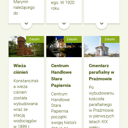
Marynin
ego. W 1920
należącego
roku
do
keyboard_arrow_down
keyboard_arrow_down
keyboard_arrow_down
Zabytki
Zabytki
Zabytki
Wieża
Centrum
Cmentarz
ciśnień
Handlowe
parafialny w
Stara
Prażmowie
Konstancińsk
Papiernia
a wieża
Po
ciśnień
wybudowaniu
Centrum
została
kościoła
Handlowe
wybudowana
parafialnego
Stara
wraz ze
w Prażmowie
Papiernia
stacją
w pierwszych
początki
wodociągów
latach XIX
swojej historii
w 1899 r.
wieku