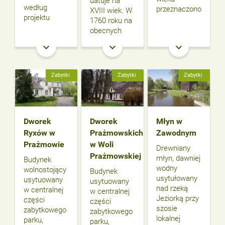
datuje na
według
przeznaczono
XVIII wiek. W
projektu
1760 roku na
obecnych
keyboard_arrow_down
keyboard_arrow_down
keyboard_arrow_down
Zabytki
Zabytki
Zabytki
Dworek
Dworek
Młyn w
Ryxów w
Prażmowskich
Zawodnym
Prażmowie
w Woli
Drewniany
Prażmowskiej
młyn, dawniej
Budynek
wodny
wolnostojący
Budynek
usytułowany
usytuowany
usytuowany
nad rzeką
w centralnej
w centralnej
Jeziorką przy
części
części
szosie
zabytkowego
zabytkowego
lokalnej
parku,
parku,