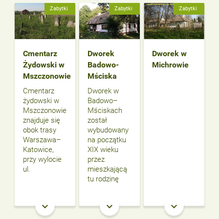
Zabytki
Zabytki
Zabytki
Cmentarz
Dworek
Dworek w
Żydowski w
Badowo-
Michrowie
Mszczonowie
Mściska
Cmentarz
Dworek w
żydowski w
Badowo–
Mszczonowie
Mściskach
znajduje się
został
obok trasy
wybudowany
Warszawa–
na początku
Katowice,
XIX wieku
przy wylocie
przez
ul.
mieszkającą
tu rodzinę
keyboard_arrow_down
keyboard_arrow_down
keyboard_arrow_down