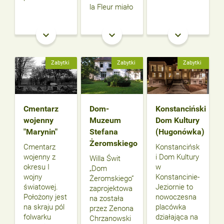
la Fleur miało
keyboard_arrow_down
keyboard_arrow_down
keyboard_arrow_down
Zabytki
Zabytki
Zabytki
Cmentarz
Dom-
Konstanciński
wojenny
Muzeum
Dom Kultury
"Marynin"
Stefana
(Hugonówka)
Żeromskiego
Cmentarz
Konstancińsk
wojenny z
i Dom Kultury
Willa Świt
okresu I
w
„Dom
wojny
Konstancinie-
Żeromskiego”
światowej.
Jeziornie to
zaprojektowa
Położony jest
nowoczesna
na została
na skraju pól
placówka
przez Zenona
folwarku
działająca na
Chrzanowski