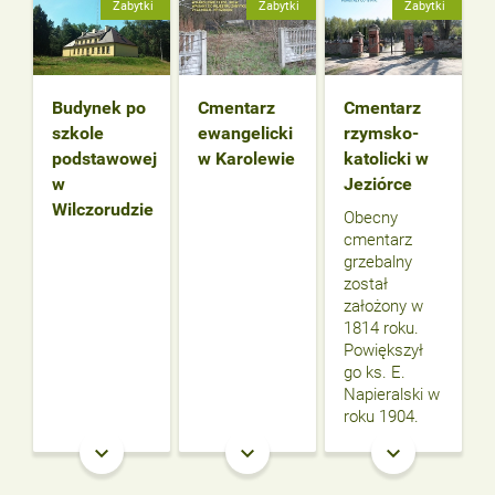
Zabytki
Zabytki
Zabytki
Budynek po
Cmentarz
Cmentarz
szkole
ewangelicki
rzymsko-
podstawowej
w Karolewie
katolicki w
w
Jeziórce
Wilczorudzie
Obecny
cmentarz
grzebalny
został
założony w
1814 roku.
Powiększył
go ks. E.
Napieralski w
roku 1904.
keyboard_arrow_down
keyboard_arrow_down
keyboard_arrow_down