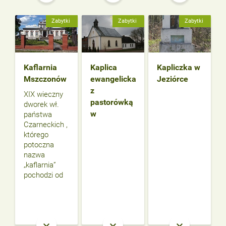
Zabytki
Zabytki
Zabytki
Kaflarnia
Kaplica
Kapliczka w
Mszczonów
ewangelicka
Jeziórce
z
XIX wieczny
pastorówką
dworek wł.
w
państwa
Czarneckich ,
którego
potoczna
nazwa
„kaflarnia”
pochodzi od
keyboard_arrow_down
keyboard_arrow_down
keyboard_arrow_down