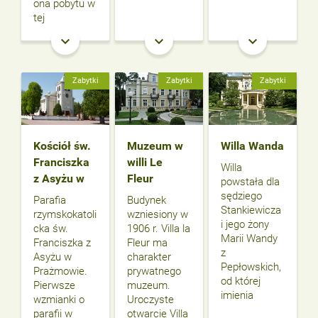
ona pobytu w
tej
keyboard_arrow_down
keyboard_arrow_down
keyboard_arrow_down
Zabytki
Zabytki
Zabytki
Kościół św.
Muzeum w
Willa Wanda
Franciszka
willi Le
Willa
z Asyżu w
Fleur
powstała dla
sędziego
Parafia
Budynek
Stankiewicza
rzymskokatoli
wzniesiony w
i jego żony
cka św.
1906 r. Villa la
Marii Wandy
Franciszka z
Fleur ma
z
Asyżu w
charakter
Pepłowskich,
Prażmowie.
prywatnego
od której
Pierwsze
muzeum.
imienia
wzmianki o
Uroczyste
parafii w
otwarcie Villa