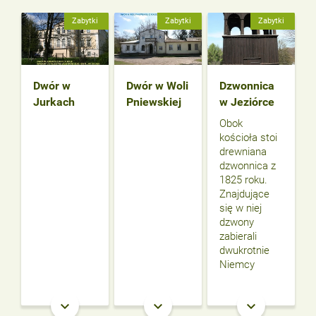
Zabytki
Zabytki
Zabytki
Dwór w
Dwór w Woli
Dzwonnica
Jurkach
Pniewskiej
w Jeziórce
Obok
kościoła stoi
drewniana
dzwonnica z
1825 roku.
Znajdujące
się w niej
dzwony
zabierali
dwukrotnie
Niemcy
keyboard_arrow_down
keyboard_arrow_down
keyboard_arrow_down