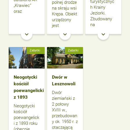
turystycznyc
polnej drodze
„Krawiec”
h Krainy
na skraju wsi
oraz
Jeziorki.
Krępa. Obiekt
Zbudowany
urządzony
na
jest
keyboard_arrow_down
keyboard_arrow_down
keyboard_arrow_down
Zabytki
Zabytki
Neogotycki
Dwór w
kościół
Lesznowoli
poewangelicki
Dwór
z 1893
ziemiański z
2 połowy
Neogotycki
XVIII w.,
kościół
przebudowan
poewangelick
y ok. 1950 r. z
i z 1893 roku
otaczającą
(obecnie