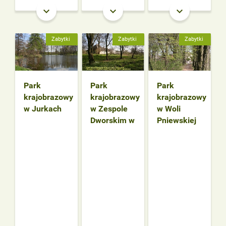
keyboard_arrow_down
keyboard_arrow_down
keyboard_arrow_down
Zabytki
Zabytki
Zabytki
Park
Park
Park
krajobrazowy
krajobrazowy
krajobrazowy
w Jurkach
w Zespole
w Woli
Dworskim w
Pniewskiej