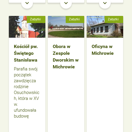
keyboard_arrow_down
keyboard_arrow_down
keyboard_arrow_down
Zabytki
Zabytki
Zabytki
Kościół pw.
Obora w
Oficyna w
Świętego
Zespole
Michrowie
Stanisława
Dworskim w
Michrowie
Parafia swój
początek
zawdzięcza
rodzinie
Osuchowskic
h, która w XV
w.
ufundowała
budowę