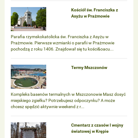
Kościół św. Franciszka z
Asyżu w Prażmowie
Parafia rzymskokatolicka św. Franciszka z Asyżu w
Prażmowie. Pierwsze wzmianki o parafii w Prażmowie
pochodzą z roku 1406. Znajdował się tu kości&oacu...
Termy Mszczonów
Kompleks basenów termalnych w Mszczonowie Masz dosyć
miejskiego zgiełku? Potrzebujesz odpoczynku? A może
chcesz spędzić aktywnie weekend z r...
Cmentarz z czasów I wojny
światowej w Krępie