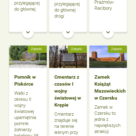
Prażmów-
przylegającej
przylegającej
Racibory.
do głównej
do głównej
drogi
keyboard_arrow_down
keyboard_arrow_down
keyboard_arrow_down
Zabytki
Zabytki
Zabytki
Pomnik w
Cmentarz z
Zamek
Piskórce
czasów I
Książąt
wojny
Mazowieckich
Walki z
światowej w
w Czersku
okresu II
Krępie
wojny
Zamek w
światowej
Czersku to
Cmentarz
upamiętnia
jedna z
znajduje się
pomnik
największych
na terenie
żołnierzy
atrakcji
leśnym przy
batalionu AK