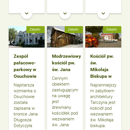
keyboard_arrow_down
keyboard_arrow_down
keyboard_arrow_down
Zabytki
Zabytki
Zabytki
Zespół
Modrzewiowy
Kościół pw.
pałacowo-
kościół pw.
św.
parkowy w
św. Jana
Mikołaja
Osuchowie
Biskupa w
Cennym
obiektem
Najstarsza
Najcenniejszy
zasługującym
wzmianka o
m zabytkiem
na uwagę
Osuchowie
architektury
jest
została
Tarczyna jest
drewniany
zapisana w
kościół pod
kościółek pod
kronice Jana
wezwaniem
wezwaniem
Długosza.
św. Mikołaja
św. Jana
Dotyczyła
biskupa.