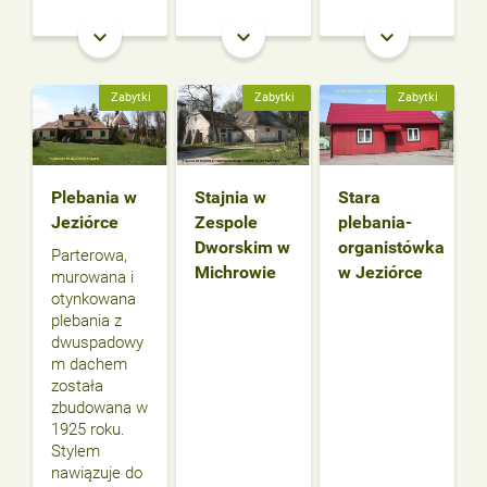
keyboard_arrow_down
keyboard_arrow_down
keyboard_arrow_down
Zabytki
Zabytki
Zabytki
Plebania w
Stajnia w
Stara
Jeziórce
Zespole
plebania-
Dworskim w
organistówka
Parterowa,
Michrowie
w Jeziórce
murowana i
otynkowana
plebania z
dwuspadowy
m dachem
została
zbudowana w
1925 roku.
Stylem
nawiązuje do