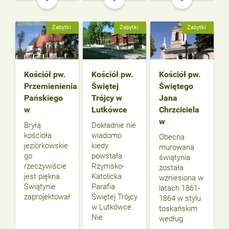
Zabytki
Zabytki
Zabytki
Kościół pw.
Kościół pw.
Kościół pw.
Przemienienia
Świętej
Świętego
Pańskiego
Trójcy w
Jana
w
Lutkówce
Chrzciciela
w
Bryłą
Dokładnie nie
kościoła
wiadomo
Obecna
jeziórkowskie
kiedy
murowana
go
powstała
świątynia
rzeczywiście
Rzymsko-
została
jest piękna.
Katolicka
wzniesiona w
Świątynie
Parafia
latach 1861-
zaprojektował
Świętej Trójcy
1864 w stylu
w Lutkówce.
toskańskim
Nie
według