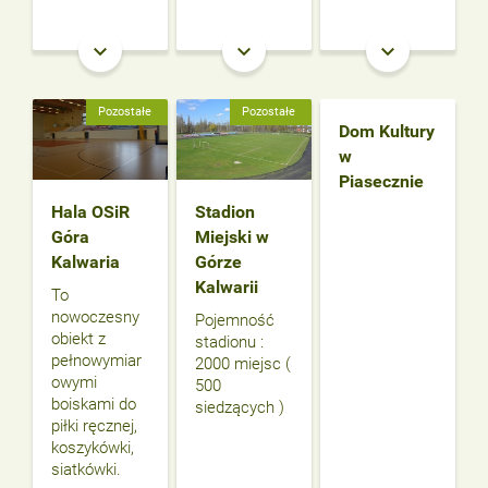
keyboard_arrow_down
keyboard_arrow_down
keyboard_arrow_down
Pozostałe
Pozostałe
Dom Kultury
w
Piasecznie
Hala OSiR
Stadion
Góra
Miejski w
Kalwaria
Górze
Kalwarii
To
nowoczesny
Pojemność
obiekt z
stadionu :
pełnowymiar
2000 miejsc (
owymi
500
boiskami do
siedzących )
piłki ręcznej,
koszykówki,
siatkówki.