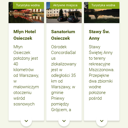
Turystyka wodna
Aktywne miejsca
Turystyka wodna
Młyn Hotel
Sanatorium
Stawy Św.
Osieczek
Osieczek
Anny
Młyn
Ośrodek
Stawy
Osieczek
ConcordiaSal
Świętej Anny
położony jest
us
to tereny
40
zlokalizowany
rekreacyjne
kilometrów
jest w
Mszczonowa.
od Warszawy,
odległości 35
Przepiękne
w
km od
dwa zbiorniki
malowniczym
Warszawy, w
wodne
otoczeniu
gminie
położone
wśród
Pniewy
pośród
sosnowych
pomiędzy
Grójcem, a
keyboard_arrow_down
keyboard_arrow_down
keyboard_arrow_down