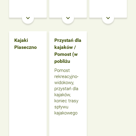
keyboard_arrow_down
keyboard_arrow_down
keyboard_arrow_down
Kajaki
Przystań dla
Piaseczno
kajaków /
Pomost (w
pobliżu
Pomost
rekreacyjno-
widokowy,
przystań dla
kajaków,
koniec trasy
spływu
kajakowego