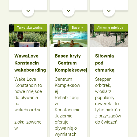
keyboard_arrow_down
keyboard_arrow_down
keyboard_arrow_down
Turystyka wodna
Baseny
Aktywne miejsca
WawaLove
Basen kryty
Siłownia
Konstancin -
- Centrum
pod
wakeboarding
Kompleksowej
chmurką
Wake Love
Centrum
Stepper,
Konstancin to
Kompleksow
orbitrek,
nowe miejsce
ej
wioślarz i
do pływania
Rehabilitacji
popularny
na
w
rowerek - to
wakeboardzie
Konstancinie-
tylko niektóre
,
Jeziornie
z przyrządów
zlokalizowane
oferuje
do ćwiczeń
w
pływalnię o
wymiarach