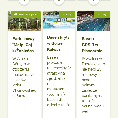
Wyjeżdżamy
Aktywne miejsca
Baseny
Baseny
Basen kryty
Park linowy
Basen
w Górze
"Małpi Gaj"
GOSiR w
Kalwarii
k/Żabieńca
Piasecznie
Basen
W Zalesiu
Pływalnia w
pływacki,
Górnym w
Piasecznie to
rekreacyjny (z
otoczeniu
nie tylko 25
atrakcyjną
malowniczyc
metrowy
zjeżdżalnią
h lasów i
basen z
oraz
jezior
pełnym
masażami
Chojnowskieg
zapleczem
wodnymi ),
o Parku
sanitarnym,
basen dla
to także
dzieci a także
sauna, wacu
well,