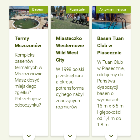
Baseny
Pozostałe
Aktywne miejsca
Termy
Miasteczko
Basen Tuan
Mszczonów
Westernowe
Club w
Wild West
Piasecznie
Kompleks
City
basenów
W Tuan Club
termalnych w
w Piasecznie,
W 1998 polski
Mszczonowie
oddajemy do
przedsiębiorc
Masz dosyć
Państwa
a okresu
miejskiego
dyspozycji
potransforma
zgiełku?
basen o
cyjnego nabył
Potrzebujesz
wymiarach
znaczących
odpoczynku?
16 m x 5,5 m
rozmiarów
i głębokości
od 1,4 m do
1,8 m.
keyboard_arrow_down
keyboard_arrow_down
keyboard_arrow_down