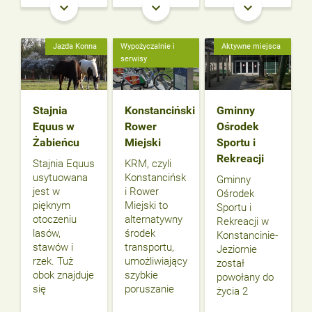
keyboard_arrow_down
keyboard_arrow_down
keyboard_arrow_down
Jazda Konna
Wypożyczalnie i
Aktywne miejsca
serwisy
Stajnia
Konstanciński
Gminny
Equus w
Rower
Ośrodek
Żabieńcu
Miejski
Sportu i
Rekreacji
Stajnia Equus
KRM, czyli
usytuowana
Konstancińsk
Gminny
jest w
i Rower
Ośrodek
pięknym
Miejski to
Sportu i
otoczeniu
alternatywny
Rekreacji w
lasów,
środek
Konstancinie-
stawów i
transportu,
Jeziornie
rzek. Tuż
umożliwiający
został
obok znajduje
szybkie
powołany do
się
poruszanie
życia 2