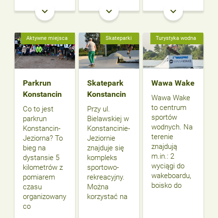
keyboard_arrow_down
keyboard_arrow_down
keyboard_arrow_down
Aktywne miejsca
Skateparki
Turystyka wodna
Parkrun
Skatepark
Wawa Wake
Konstancin
Konstancin
Wawa Wake
to centrum
Co to jest
Przy ul.
sportów
parkrun
Bielawskiej w
wodnych. Na
Konstancin-
Konstancinie-
terenie
Jeziorna? To
Jeziornie
znajdują
bieg na
znajduje się
m.in.: 2
dystansie 5
kompleks
wyciągi do
kilometrów z
sportowo-
wakeboardu,
pomiarem
rekreacyjny.
boisko do
czasu
Można
organizowany
korzystać na
co