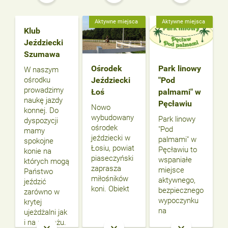
Aktywne miejsca
Aktywne miejsca
Klub
Jeździecki
Szumawa
Ośrodek
Park linowy
W naszym
ośrodku
Jeździecki
"Pod
prowadzimy
Łoś
palmami" w
naukę jazdy
Pęcławiu
Nowo
konnej. Do
wybudowany
Park linowy
dyspozycji
ośrodek
"Pod
mamy
jeździecki w
palmami" w
spokojne
Łosiu, powiat
Pęcławiu to
konie na
piaseczyński
wspaniałe
których mogą
zaprasza
miejsce
Państwo
miłośników
aktywnego,
jeździć
koni. Obiekt
bezpiecznego
zarówno w
wypoczynku
krytej
na
ujeżdżalni jak
i na maneżu.
keyboard_arrow_down
keyboard_arrow_down
keyboard_arrow_down