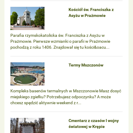
Kościół św. Franciszka z
Asyżu w Prażmowie
Parafia rzymskokatolicka św. Franciszka z Asyżu w
Prażmowie. Pierwsze wzmianki o parafii w Prażmowie
pochodzą z roku 1406. Znajdował się tu kości&oacu...
Termy Mszczonów
Kompleks basenów termalnych w Mszczonowie Masz dosyć
miejskiego zgiełku? Potrzebujesz odpoczynku? A może
chcesz spędzić aktywnie weekend z r...
Cmentarz z czasów I wojny
światowej w Krępie